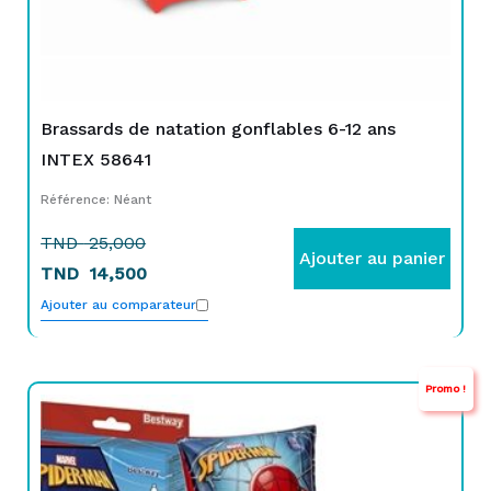
Brassards de natation gonflables 6-12 ans
INTEX 58641
Référence: Néant
TND
25,000
Ajouter au panier
TND
14,500
Ajouter au comparateur
Promo !
Le
Le
prix
prix
initial
actuel
était :
est :