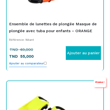
Ensemble de lunettes de plongée Masque de
plongée avec tuba pour enfants – ORANGE
Référence: Néant
TND
69,000
Ajouter au panier
TND
55,000
Ajouter au comparateur
Promo !
Le
Le
prix
prix
initial
actuel
était :
est :