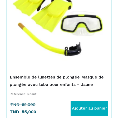
TND
TND
69,000.
55,000.
Ensemble de lunettes de plongée Masque de
plongée avec tuba pour enfants – Jaune
Référence: Néant
TND
69,000
Ajouter au panier
TND
55,000