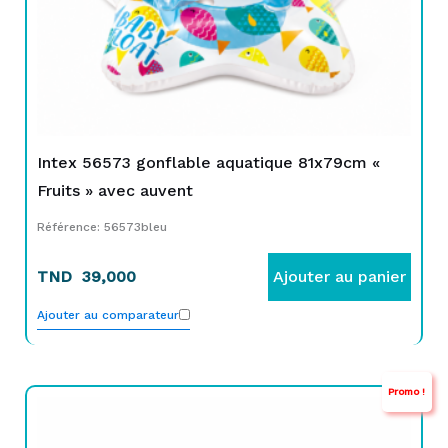
Intex 56573 gonflable aquatique 81x79cm «
Fruits » avec auvent
Référence: 56573bleu
TND
39,000
Ajouter au panier
Ajouter au comparateur
Promo !
Le
Le
prix
prix