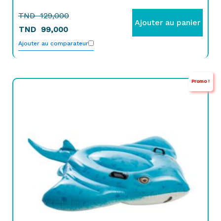
TND
129,000
Ajouter au panier
TND
99,000
Ajouter au comparateur
Promo !
Le
Le
prix
prix
initial
actuel
était :
est :
TND
TND
129,000.
109,000.