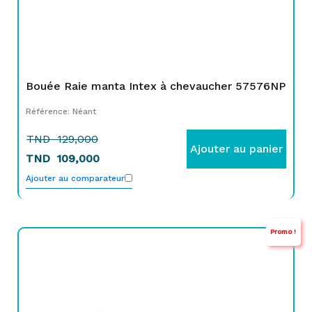
Bouée Raie manta Intex à chevaucher 57576NP
Référence: Néant
TND
129,000
Ajouter au panier
TND
109,000
Ajouter au comparateur
Promo !
Le
Le
prix
prix
initial
actuel
était :
est :