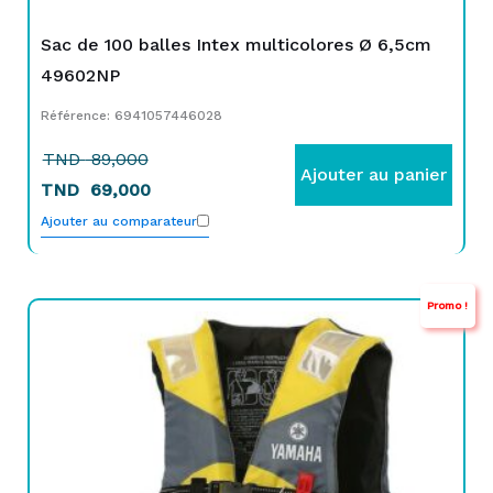
Sac de 100 balles Intex multicolores Ø 6,5cm
49602NP
Référence: 6941057446028
TND
89,000
Ajouter au panier
TND
69,000
Ajouter au comparateur
Promo !
Le
Le
prix
prix
initial
actuel
était :
est :
TND
TND
129,000.
89,000.