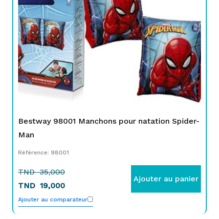
TND
TND
35,000.
19,000.
Bestway 98001 Manchons pour natation Spider-
Man
Référence: 98001
TND
35,000
Ajouter au panier
TND
19,000
Ajouter au comparateur