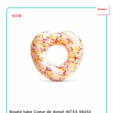
Promo !
Le
Le
NEW
prix
prix
initial
actuel
était :
est :
TND
TND
35,000.
24,900.
Bouée tube Coeur de donut INTEX 56253