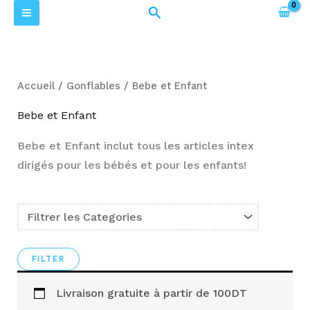
Trié
Aller
Rechercher
P
P
par
prix
au
r
r
croissant
contenu
i
i
x
x
Accueil
/
Gonflables
/ Bebe et Enfant
m
m
Bebe et Enfant
i
a
Bebe et Enfant inclut tous les articles intex
n
x
dirigés pour les bébés et pour les enfants!
Livraison gratuite à partir de 100DT