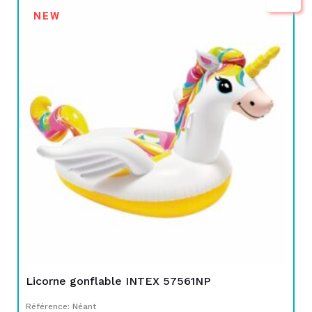
Le
Le
NEW
prix
prix
initial
actuel
était :
est :
TND
TND
129,000.
99,000.
Licorne gonflable INTEX 57561NP
Référence: Néant