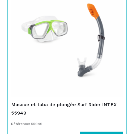
initial
actuel
était :
est :
TND
TND
69,000.
52,900.
Masque et tuba de plongée Surf Rider INTEX
55949
Référence: 55949