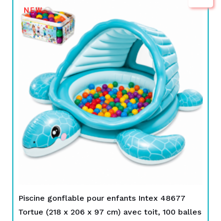
Le
Le
NEW
prix
prix
initial
actuel
était :
est :
TND
TND
699,000.
549,000.
Piscine gonflable pour enfants Intex 48677
Tortue (218 x 206 x 97 cm) avec toit, 100 balles