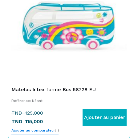
TND
TND
129,000.
115,000.
Matelas Intex forme Bus 58728 EU
Référence: Néant
TND
129,000
Ajouter au panier
TND
115,000
Ajouter au comparateur