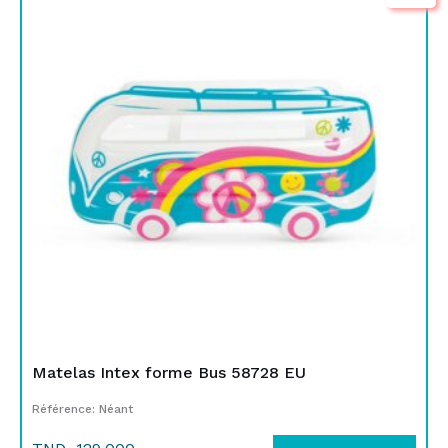
initial
actuel
était :
est :
TND
TND
129,000.
115,000.
Matelas Intex forme Bus 58728 EU
Référence: Néant