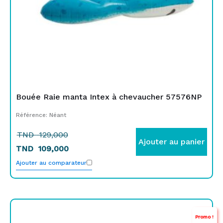
Bouée Raie manta Intex à chevaucher 57576NP
Référence: Néant
TND
129,000
Ajouter au panier
TND
109,000
Ajouter au comparateur
Le
Le
Promo !
prix
prix