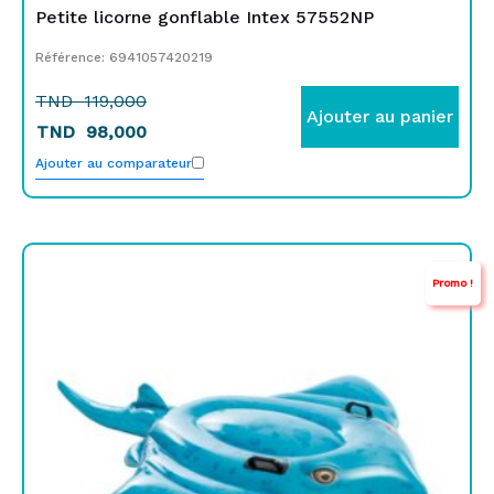
Petite licorne gonflable Intex 57552NP
Référence: 6941057420219
TND
119,000
Ajouter au panier
TND
98,000
Ajouter au comparateur
Le
Le
Promo !
prix
prix
initial
actuel
était :
est :
TND
TND
129,000.
109,000.