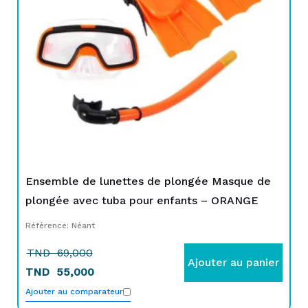
69,000.
55,000.
Ensemble de lunettes de plongée Masque de
plongée avec tuba pour enfants – ORANGE
Référence: Néant
TND
69,000
Ajouter au panier
TND
55,000
Ajouter au comparateur