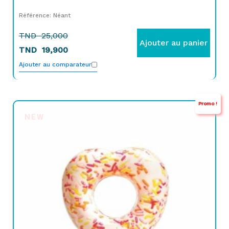
Référence: Néant
TND
25,000
Ajouter au panier
TND
19,900
Ajouter au comparateur
Promo !
Le
Le
NEW
prix
prix
initial
actuel
était :
est :
TND
TND
35,000.
24,900.