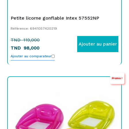
Petite licorne gonflable Intex 57552NP
Référence: 6941057420219
TND
119,000
Ajouter au panier
TND
98,000
Ajouter au comparateur
Promo !
Le
Le
prix
prix
initial
actuel
était :
est :
TND
TND
129,000.
99,000.