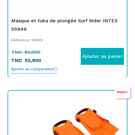
Masque et tuba de plongée Surf Rider INTEX
55949
Référence: 55949
TND
69,000
Ajouter au panier
TND
52,900
Ajouter au comparateur
Promo !
Le
Le
prix
prix
initial
actuel
était :
est :
TND
TND