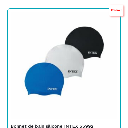
Promo !
Le
Le
prix
prix
initial
actuel
était :
est :
TND
TND
25,000.
19,900.
Bonnet de bain silicone INTEX 55992