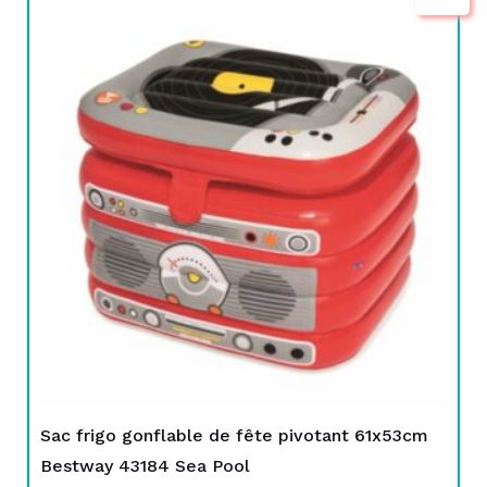
Le
Le
prix
prix
initial
actuel
était :
est :
TND
TND
159,000.
79,000.
Sac frigo gonflable de fête pivotant 61x53cm
Bestway 43184 Sea Pool