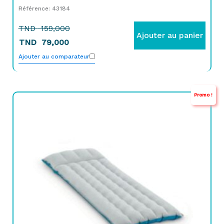
Référence: 43184
TND
159,000
Ajouter au panier
TND
79,000
Ajouter au comparateur
Promo !
Le
Le
prix
prix
initial
actuel
était :
est :
TND
TND
109,000.
89,000.