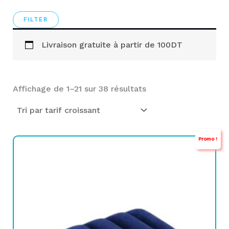
Livraison gratuite à partir de 100DT
Affichage de 1–21 sur 38 résultats
Promo !
Le
Le
prix
prix
initial
actuel
était :
est :
TND
TND
29,000.
11,900.