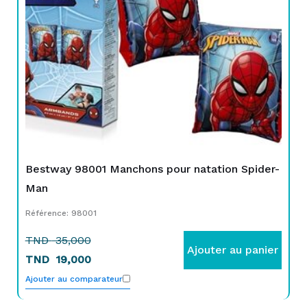
TND
TND
35,000.
19,000.
Bestway 98001 Manchons pour natation Spider-
Man
Référence: 98001
TND
35,000
Ajouter au panier
TND
19,000
Ajouter au comparateur