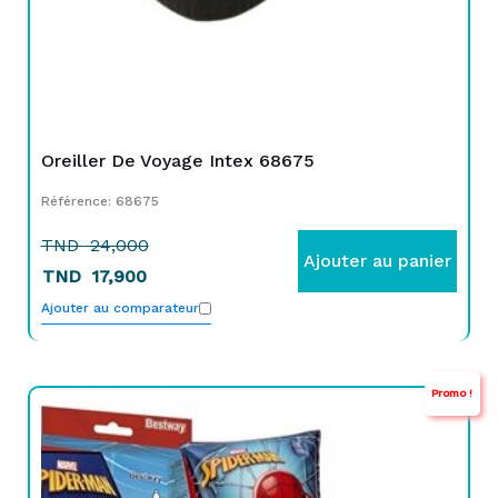
Oreiller De Voyage Intex 68675
Référence: 68675
TND
24,000
Ajouter au panier
TND
17,900
Ajouter au comparateur
Promo !
Le
Le
prix
prix
initial
actuel
était :
est :