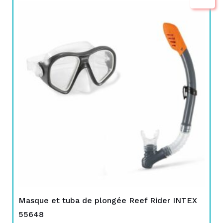
Le
Le
prix
prix
initial
actuel
était :
est :
TND
TND
65,000.
59,900.
Masque et tuba de plongée Reef Rider INTEX
55648