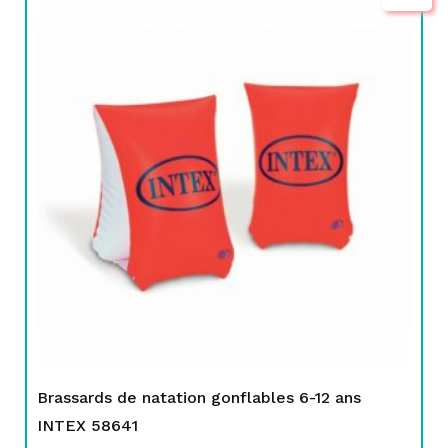
prix
prix
initial
actuel
était :
est :
TND
TND
25,000.
14,500.
Brassards de natation gonflables 6-12 ans
INTEX 58641