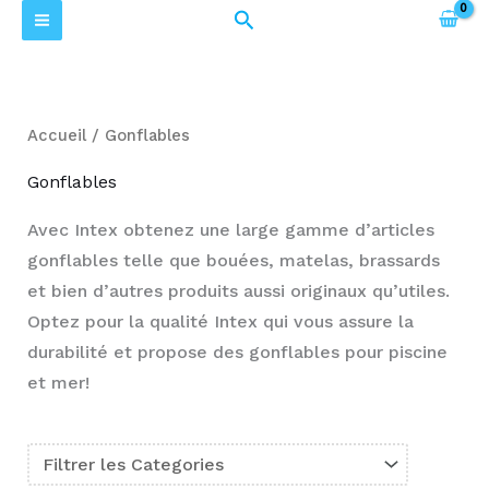
Trié
Aller
Rechercher
P
P
par
prix
au
r
r
croissant
contenu
i
i
x
x
Accueil
/ Gonflables
m
m
Gonflables
i
a
Avec Intex obtenez une large gamme d’articles
n
x
gonflables telle que bouées, matelas, brassards
et bien d’autres produits aussi originaux qu’utiles.
Optez pour la qualité Intex qui vous assure la
durabilité et propose des gonflables pour piscine
et mer!