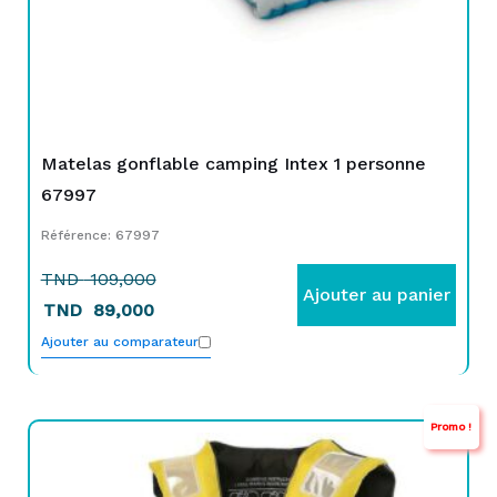
Matelas gonflable camping Intex 1 personne
67997
Référence: 67997
TND
109,000
Ajouter au panier
TND
89,000
Ajouter au comparateur
Promo !
Le
Le
prix
prix