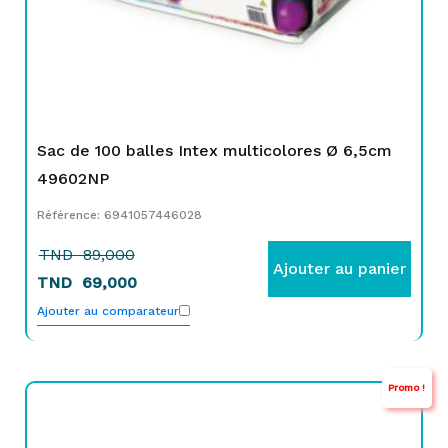
Sac de 100 balles Intex multicolores Ø 6,5cm
49602NP
Référence: 6941057446028
TND
89,000
Ajouter au panier
TND
69,000
Ajouter au comparateur
Promo !
Le
Le
prix
prix