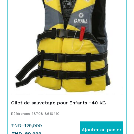
initial
actuel
était :
est :
TND
TND
129,000.
89,000.
Gilet de sauvetage pour Enfants +40 KG
Référence: 4870818610410
TND
129,000
Ajouter au panier
TND
89,000