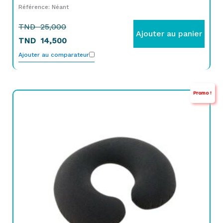
Référence: Néant
TND
25,000
Ajouter au panier
TND
14,500
Ajouter au comparateur
Promo !
Le
Le
prix
prix
initial
actuel
était :
est :
TND
TND
24,000.
17,900.