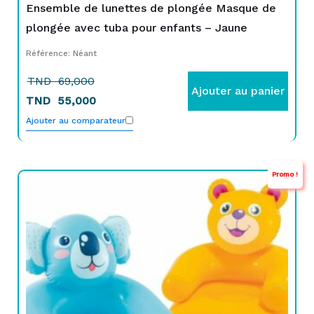
Ensemble de lunettes de plongée Masque de
plongée avec tuba pour enfants – Jaune
Référence: Néant
TND
69,000
Ajouter au panier
TND
55,000
Ajouter au comparateur
Promo !
Le
Le
prix
prix
initial
actuel
était :
est :
TND
TND
65,000.
59,000.