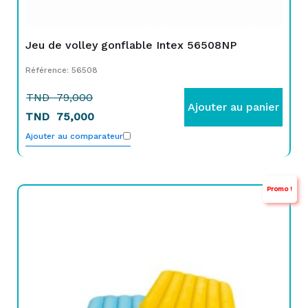
Jeu de volley gonflable Intex 56508NP
Référence: 56508
TND
79,000
Ajouter au panier
TND
75,000
Ajouter au comparateur
Promo !
Le
Le
prix
prix
initial
actuel
était :
est :
TND
TND
129,000.
79,000.