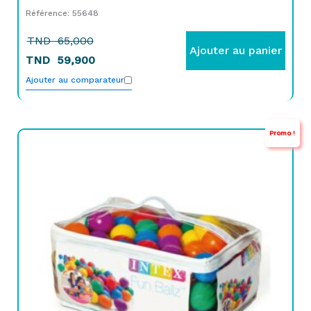
Référence: 55648
TND
65,000
Ajouter au panier
TND
59,900
Ajouter au comparateur
Promo !
Le
Le
prix
prix
initial
actuel
était :
est :
TND
TND
89,000.
69,000.