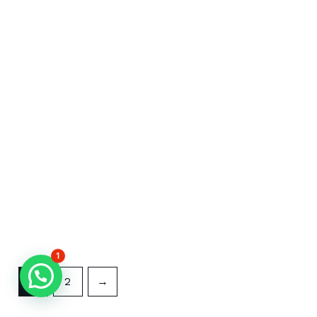
1
1
2
→