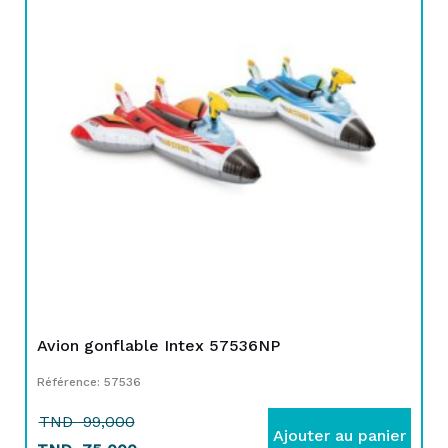
initial
actuel
était :
est :
TND
TND
99,000.
75,000.
Avion gonflable Intex 57536NP
Référence: 57536
TND
99,000
Ajouter au panier