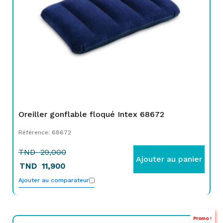
Oreiller gonflable floqué Intex 68672
Référence: 68672
TND
29,000
Ajouter au panier
TND
11,900
Ajouter au comparateur
Promo !
Le
Le