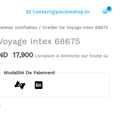
er
Contact@piscineshop.tn
e
Le
atelas Gonflables
/ Oreiller De Voyage Intex 68675
ix
prix
 Voyage Intex 68675
itial
actuel
ait :
est :
ND
17,900
Livraison à domicile sur toute la
ND
TND
4,000.
17,900.
Modalité De Paiement
k