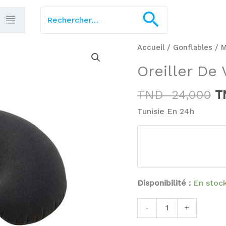
Rechercher :
Recherch
L
quantité
Accueil
/
Gonflables
/
M
pr
de
Oreiller De
in
Oreiller
ét
De
TND
24,000
T
T
Voyage
Tunisie En 24h
2
Intex
68675
Disponibilité :
En stoc
-
+