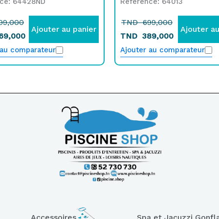
nce: 64428ND
Référence: 64013
99,000
TND
699,000
Ajouter au panier
Ajouter au
69,000
TND
389,000
 au comparateur
Ajouter au comparateur
Accessoires
Spa et Jacuzzi Gonfl