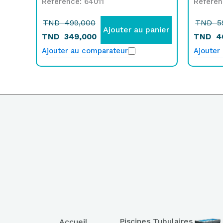
Référence: 64011
Référe
TND
499,000
TND
5
Ajouter au panier
TND
349,000
TND
4
Ajouter au comparateur
Ajouter
Piscines Tubulaires
Accueil