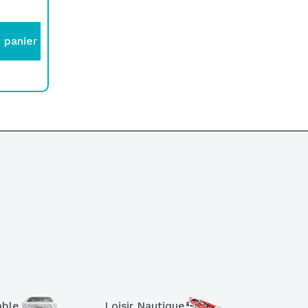
 panier
able
Loisir Nautique