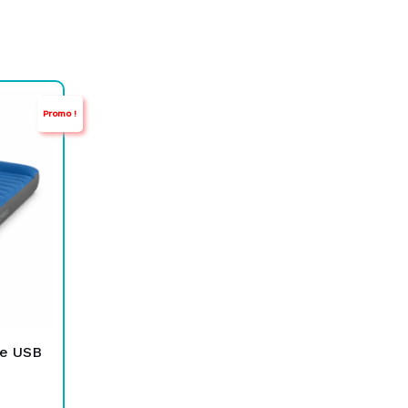
Promo !
ue USB