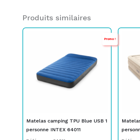
Produits similaires
Le
Le
Promo !
prix
prix
initial
actuel
était :
est :
TND
TND
499,000.
349,000.
Matelas camping TPU Blue USB 1
Matelas
personne INTEX 64011
person