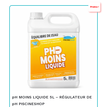
Promo !
Le
Le
prix
prix
initial
actuel
était :
est :
TND
TND
69,000.
39,900.
pH MOINS LIQUIDE 5L – RÉGULATEUR DE
pH PISCINESHOP