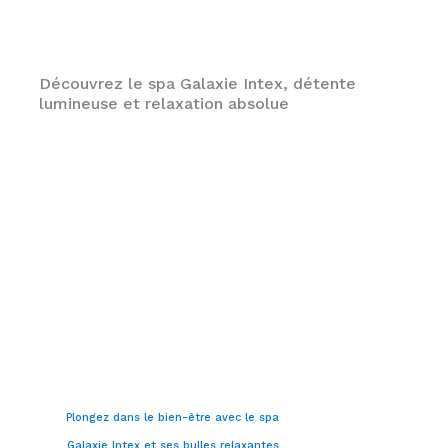
Découvrez le spa Galaxie Intex, détente
lumineuse et relaxation absolue
Illuminez vos soirées avec
le spa gonflable Galaxie
Intex
EN
SAVOIR
PLUS
Plongez dans le bien-être avec le spa
Galaxie Intex et ses bulles relaxantes