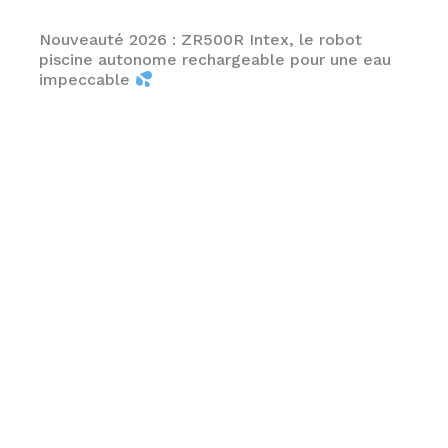
Nouveauté 2026 : ZR500R Intex, le robot
piscine autonome rechargeable pour une eau
impeccable
ZR500R Intex :
performance,
autonomie et eau
parfaite au quotidien
EN
SAVOIR
PLUS