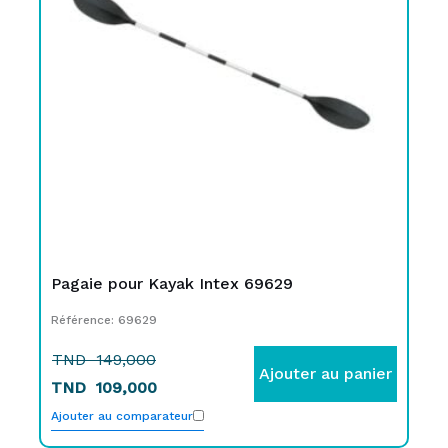
TND
TND
149,000.
109,000.
Pagaie pour Kayak Intex 69629
Référence: 69629
TND
149,000
Ajouter au panier
TND
109,000
Ajouter au comparateur