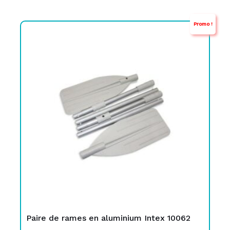
Promo !
Le
Le
prix
prix
initial
actuel
était :
est :
TND
TND
199,000.
135,000.
Paire de rames en aluminium Intex 10062