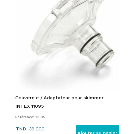
initial
actuel
était :
est :
TND
TND
39,000.
24,900.
Couvercle / Adaptateur pour skimmer
INTEX 11095
Référence: 11095
TND
39,000
Ajouter au panier