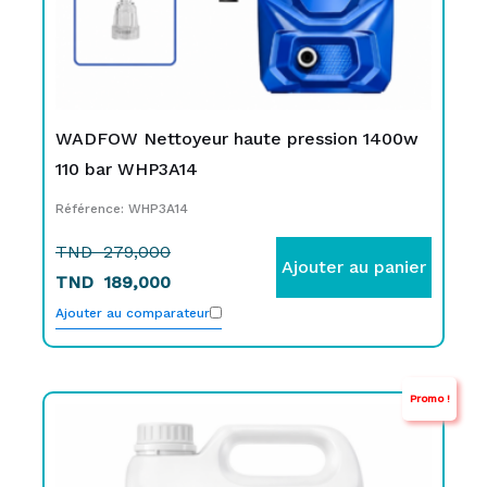
WADFOW Nettoyeur haute pression 1400w
110 bar WHP3A14
Référence: WHP3A14
TND
279,000
Ajouter au panier
TND
189,000
Ajouter au comparateur
Promo !
Le
Le
prix
prix
initial
actuel