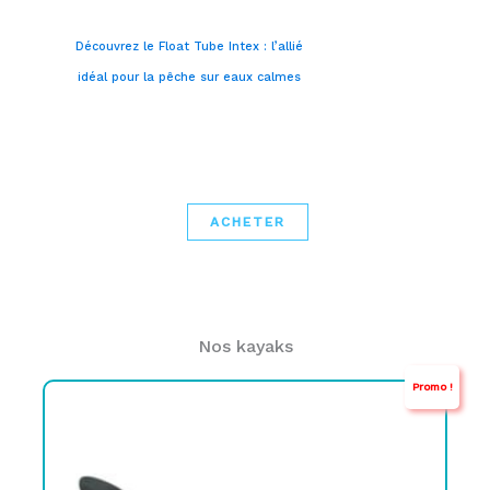
Découvrez le Float Tube Intex : l’allié
idéal pour la pêche sur eaux calmes
ACHETER
Nos kayaks
Promo !
Le
Le
prix
prix
initial
actuel
était :
est :