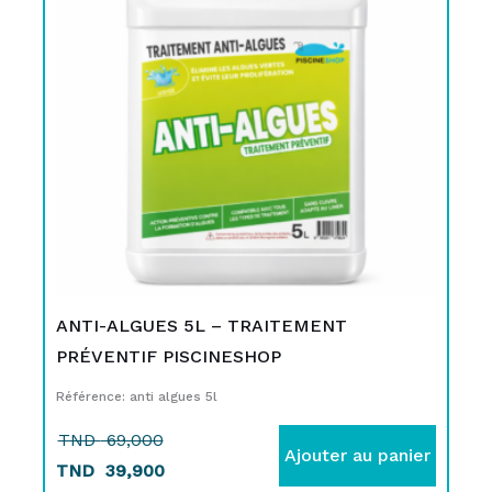
était :
est :
TND
TND
69,000.
39,900.
ANTI-ALGUES 5L – TRAITEMENT
PRÉVENTIF PISCINESHOP
Référence: anti algues 5l
TND
69,000
Ajouter au panier
TND
39,900