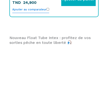
TND
24,900
Ajouter au comparateur
Nouveau Float Tube Intex : profitez de vos
sorties pêche en toute liberté
Nouveau Float Tube Intex : votre
expérience pêche confortable et
immersive