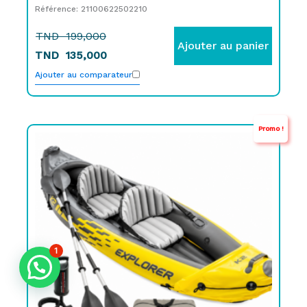
Référence: 21100622502210
TND
199,000
Ajouter au panier
TND
135,000
Ajouter au comparateur
Promo !
Le
Le
prix
prix
initial
actuel
était :
est :
TND
TND
1.959,000.
999,000.
1
APPEL GRATUIT