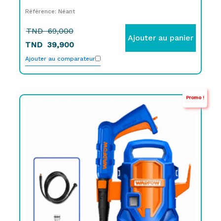
Référence: Néant
TND
69,000
Ajouter au panier
TND
39,900
Ajouter au comparateur
Promo !
Le
Le
prix
prix
initial
actuel
était :
est :
TND
TND
279,000.
189,000.