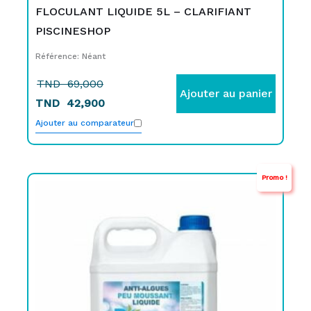
FLOCULANT LIQUIDE 5L – CLARIFIANT
PISCINESHOP
Référence: Néant
TND
69,000
Ajouter au panier
TND
42,900
Ajouter au comparateur
Promo !
Le
Le
prix
prix
initial
actuel
était :
est :
TND
TND
65,000.
44,900.