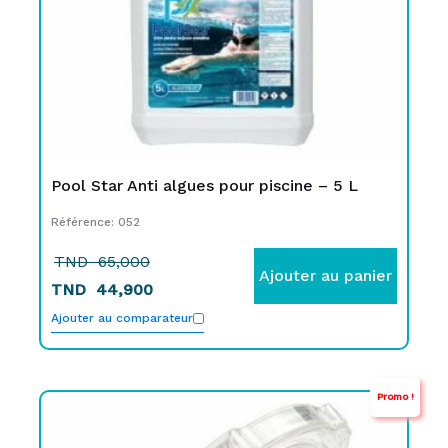
Pool Star Anti algues pour piscine – 5 L
Référence: 052
TND
65,000
Ajouter au panier
TND
44,900
Ajouter au comparateur
Promo !
Le
Le
prix
prix