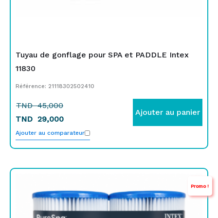
Tuyau de gonflage pour SPA et PADDLE Intex
11830
Référence: 21118302502410
TND
45,000
Ajouter au panier
TND
29,000
Ajouter au comparateur
Le
Le
Promo !
prix
prix
initial
actuel
était :
est :