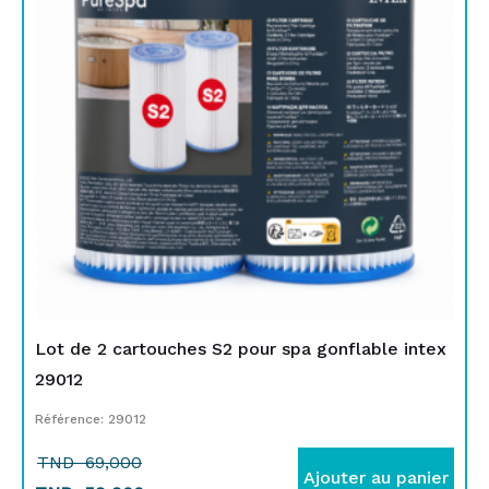
TND
TND
69,000.
59,900.
Lot de 2 cartouches S2 pour spa gonflable intex
29012
Référence: 29012
TND
69,000
Ajouter au panier