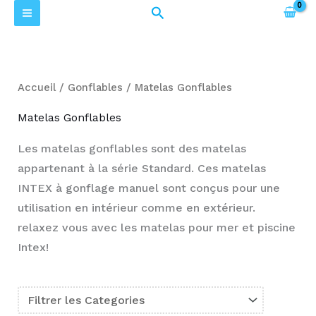
Trié
Aller
Rechercher
P
P
par
prix
au
r
r
croissant
contenu
i
i
x
x
Accueil
/
Gonflables
/ Matelas Gonflables
m
m
Matelas Gonflables
i
a
Les matelas gonflables sont des matelas
n
x
appartenant à la série Standard. Ces matelas
INTEX à gonflage manuel sont conçus pour une
utilisation en intérieur comme en extérieur.
relaxez vous avec les matelas pour mer et piscine
Intex!