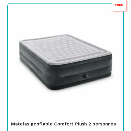
Promo !
Le
Le
prix
prix
initial
actuel
était :
est :
TND
TND
649,000.
579,000.
Matelas gonflable Comfort Plush 2 personnes