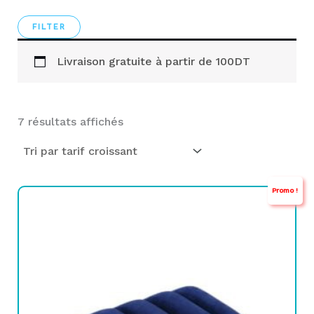
Livraison gratuite à partir de 100DT
7 résultats affichés
Promo !
Le
Le
prix
prix
initial
actuel
était :
est :
TND
TND
29,000.
11,900.