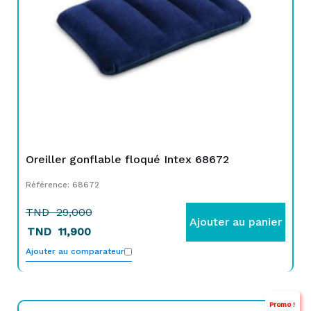
Oreiller gonflable floqué Intex 68672
Référence: 68672
TND
29,000
Ajouter au panier
TND
11,900
Ajouter au comparateur
Promo !
Le
Le