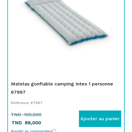
109,000.
89,000.
Matelas gonflable camping Intex 1 personne
67997
Référence: 67997
TND
109,000
Ajouter au panier
TND
89,000
Ajouter au comparateur