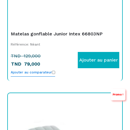
Matelas gonflable Junior Intex 66803NP
Référence: Néant
TND
129,000
Ajouter au panier
TND
79,000
Ajouter au comparateur
Promo !
Le
Le
prix
prix
initial
actuel
était :
est :
TND
TND