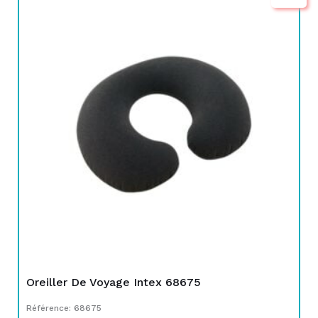
prix
prix
initial
actuel
était :
est :
TND
TND
24,000.
17,900.
Oreiller De Voyage Intex 68675
Référence: 68675