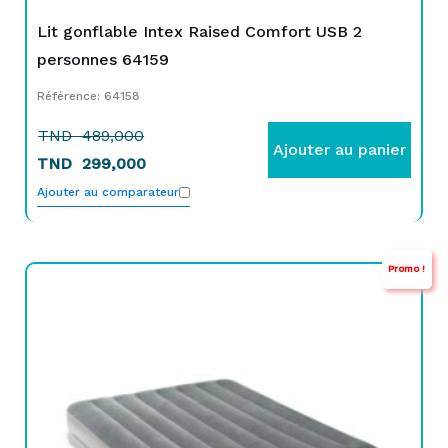
Lit gonflable Intex Raised Comfort USB 2
personnes 64159
Référence: 64158
TND
489,000
Ajouter au panier
TND
299,000
Ajouter au comparateur
Promo !
Le
Le
prix
prix
initial
actuel
était :
est :
TND
TND
389,000.
329,000.