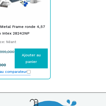
 Metal Frame ronde 4,57
m Intex 28242NP
ce: Néant
999,000
Ajouter au
panier
000
 au comparateur