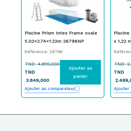
Piscine Prism Intex Frame ovale
Piscine
5.03×2.74×1.22m 26796NP
x 1,22 
Référence: 26796
Référen
TND
4.899,000
TND
2.
Ajouter au
TND
TND
panier
3.649,000
2.499,
Ajouter au comparateur
Ajouter