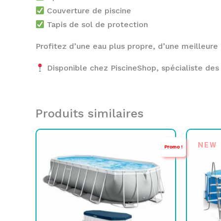
Couverture de piscine
Tapis de sol de protection
Profitez d’une eau plus propre, d’une meilleure p
Disponible chez PiscineShop, spécialiste des p
Produits similaires
Le
Le
NEW
Promo !
prix
prix
initial
actuel
était :
est :
TND
TND
4.899,000.
3.649,000.