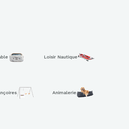
able
Loisir Nautique
ançoires
Animalerie