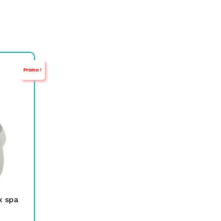
Promo !
x spa