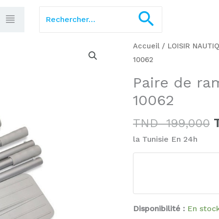
Rechercher :
Recherch
quantité
Accueil
/
LOISIR NAUTI
p
de
10062
i
Paire
Paire de ra
é
de
10062
rames
en
TND
199,000
aluminium
la Tunisie En 24h
Intex
10062
Disponibilité :
En stoc