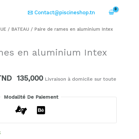
er
Contact@piscineshop.tn
Le
Le
QUE
/
BATEAU
/ Paire de rames en aluminium Intex
rix
prix
nitial
actuel
mes en aluminium Intex
tait :
est :
TND
TND
199,000.
135,000.
TND
135,000
Livraison à domicile sur toute
Modalité De Paiement
k