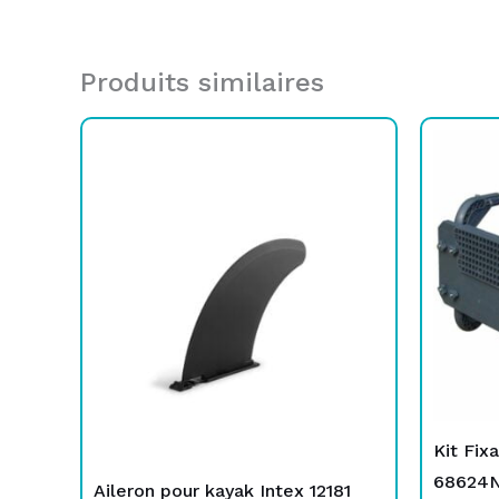
Produits similaires
i
Kit Fix
68624
Aileron pour kayak Intex 12181