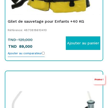
Gilet de sauvetage pour Enfants +40 KG
Référence: 4870818610410
TND
129,000
Ajouter au panier
TND
89,000
Ajouter au comparateur
Le
Le
Promo !
prix
prix
initial
actuel
était :
est :
TND
TND
329,000.
99,000.