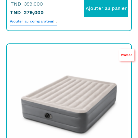
TND
399,000
Ajouter au panier
TND
279,000
Ajouter au comparateur
Le
Le
Promo !
prix
prix
initial
actuel
était :
est :
TND
TND
499,000.
389,000.