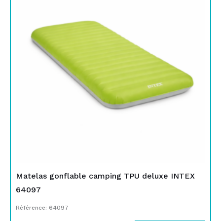
initial
actuel
était :
est :
TND
TND
399,000.
279,000.
Matelas gonflable camping TPU deluxe INTEX
64097
Référence: 64097