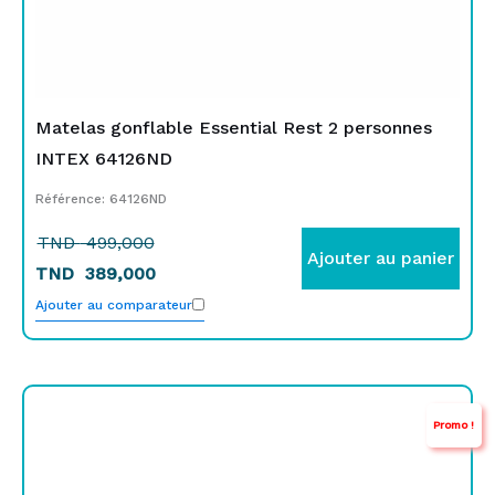
Matelas gonflable Essential Rest 2 personnes
INTEX 64126ND
Référence: 64126ND
TND
499,000
Ajouter au panier
TND
389,000
Ajouter au comparateur
Le
Le
Promo !
prix
prix
initial
actuel
était :
est :