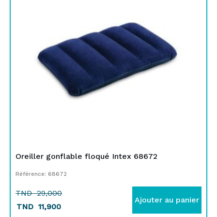
TND
TND
29,000.
11,900.
Oreiller gonflable floqué Intex 68672
Référence: 68672
TND
29,000
Ajouter au panier
TND
11,900