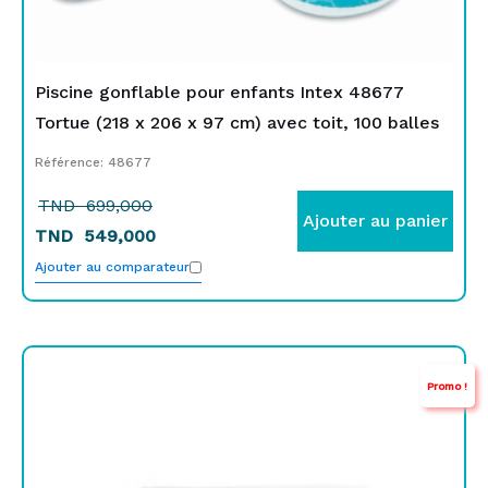
Piscine gonflable pour enfants Intex 48677
Tortue (218 x 206 x 97 cm) avec toit, 100 balles
Référence: 48677
TND
699,000
Ajouter au panier
TND
549,000
Ajouter au comparateur
Le
Le
Promo !
prix
prix
initial
actuel
était :
est :
TND
TND