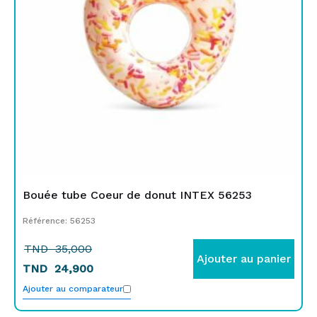
35,000.
24,900.
Bouée tube Coeur de donut INTEX 56253
Référence: 56253
TND
35,000
Ajouter au panier
TND
24,900
Ajouter au comparateur