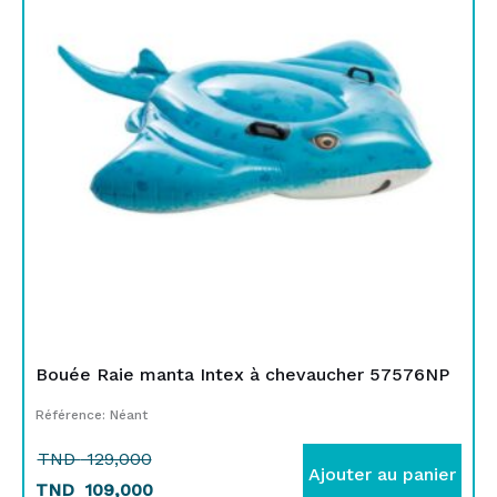
était :
est :
TND
TND
129,000.
109,000.
Bouée Raie manta Intex à chevaucher 57576NP
Référence: Néant
TND
129,000
Ajouter au panier
TND
109,000