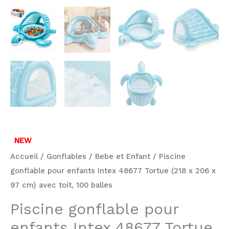
avec
toit,
100
balles
NEW
Accueil
/
Gonflables
/
Bebe et Enfant
/ Piscine
gonflable pour enfants Intex 48677 Tortue (218 x 206 x
97 cm) avec toit, 100 balles
Piscine gonflable pour
enfants Intex 48677 Tortue