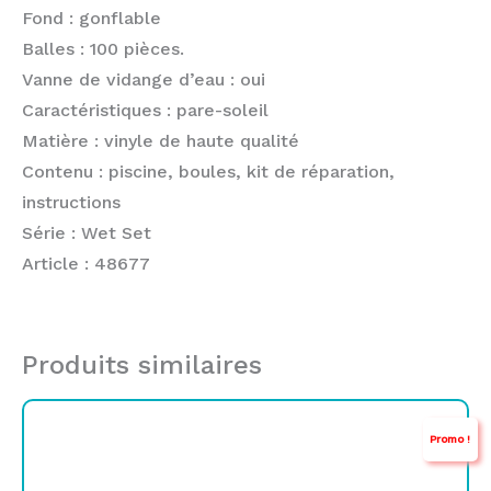
Fond : gonflable
Balles : 100 pièces.
Vanne de vidange d’eau : oui
Caractéristiques : pare-soleil
Matière : vinyle de haute qualité
Contenu : piscine, boules, kit de réparation,
instructions
Série : Wet Set
Article : 48677
Produits similaires
Le
Le
Promo !
prix
prix
initial
actuel