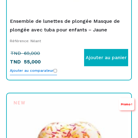
Ensemble de lunettes de plongée Masque de
plongée avec tuba pour enfants – Jaune
Référence: Néant
TND
69,000
Ajouter au panier
TND
55,000
Ajouter au comparateur
Le
Le
NEW
Promo !
prix
prix
initial
actuel
était :
est :
TND
TND