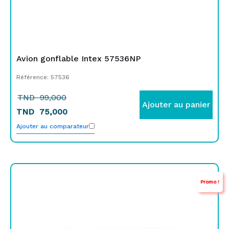
Avion gonflable Intex 57536NP
Référence: 57536
TND
99,000
Ajouter au panier
TND
75,000
Ajouter au comparateur
Le
Le
Promo !
prix
prix
initial
actuel
était :
est :
TND
TND