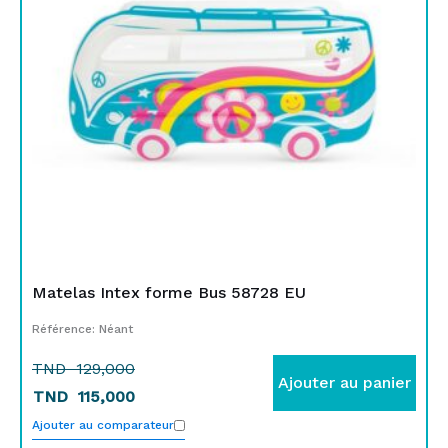
129,000.
115,000.
Matelas Intex forme Bus 58728 EU
Référence: Néant
TND
129,000
Ajouter au panier
TND
115,000
Ajouter au comparateur