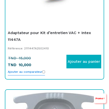
Adaptateur pour Kit d’entretien VAC + Intex
11447A
Référence: 2111447A2502410
TND
15,000
Ajouter au panier
TND
10,000
Ajouter au comparateur
Le
Le
Promo !
prix
prix
initial
actuel