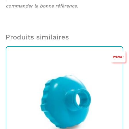
commander la bonne référence.
Produits similaires
Le
Le
Promo !
prix
prix
initial
actuel
était :
est :
TND
TND
15,000.
10,000.