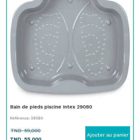
était :
est :
TND
TND
59,000.
55,000.
Bain de pieds piscine Intex 29080
Référence: 29080
TND
59,000
Ajouter au panier
TND
55,000