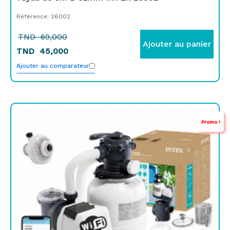
Référence: 26002
TND
69,000
Ajouter au panier
TND
45,000
Ajouter au comparateur
Le
Le
Promo !
prix
prix
initial
actuel
était :
est :
TND
TND
1.349,000.
999,000.