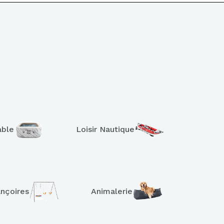
able
Loisir Nautique
ançoires
Animalerie