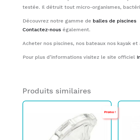
testée. Il détruit tout micro-organismes, bactéri
Découvrez notre gamme de
balles de piscines
Contactez-nous
également.
Acheter nos piscines, nos bateaux nos kayak et
Pour plus d’informations visitez le site officiel
I
Produits similaires
Le
Le
Promo !
prix
prix
initial
actuel
était :
est :