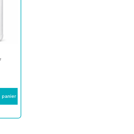
F
 panier