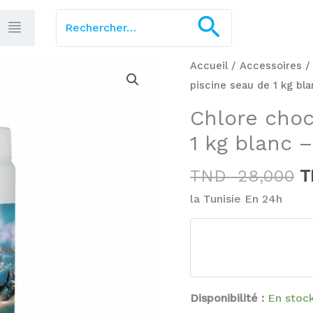
Rechercher :
Recherch
L
quantité
Accueil
/
Accessoires
p
de
piscine seau de 1 kg bla
in
Chlore
Chlore choc
ét
choc
1 kg blanc –
T
granulé
2
piscine
TND
28,000
T
seau
la Tunisie En 24h
de
1
kg
blanc
-
Disponibilité :
En stoc
Pool