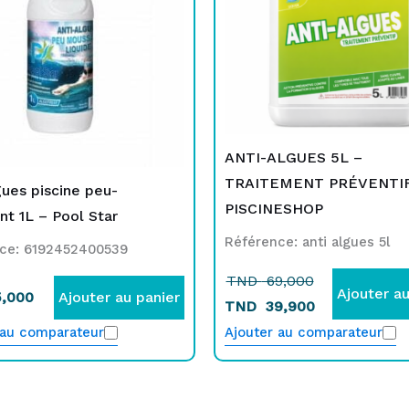
TND
TND
69,000.
39,900.
ANTI-ALGUES 5L –
TRAITEMENT PRÉVENTI
gues piscine peu-
PISCINESHOP
t 1L – Pool Star
Référence: anti algues 5l
ce: 6192452400539
TND
69,000
Ajouter au
,000
Ajouter au panier
TND
39,900
 au comparateur
Ajouter au comparateur