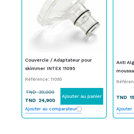
TND
TND
39,000.
24,900.
Couvercle / Adaptateur pour
Anti Al
skimmer INTEX 11095
moussan
Référence: 11095
Référen
TND
39,000
Ajouter au panier
TND
15
TND
24,900
Ajouter au comparateur
Ajouter