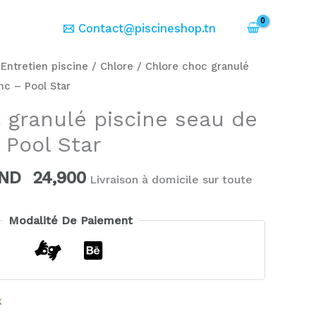
er
Contact@piscineshop.tn
e
Le
/
Entretien piscine
/
Chlore
/ Chlore choc granulé
rix
prix
nc – Pool Star
itial
actuel
 granulé piscine seau de
ait :
est :
 Pool Star
ND
TND
8,000.
24,900.
ND
24,900
Livraison à domicile sur toute
Modalité De Paiement
k