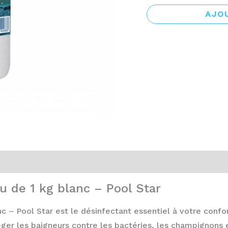
Star
AJO
u de 1 kg blanc – Pool Star
nc – Pool Star est le désinfectant essentiel à votre conf
er les baigneurs contre les bactéries, les champignons et