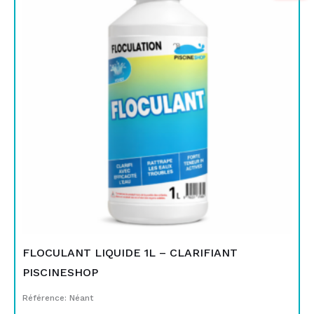
initial
actuel
était :
est :
TND
TND
16,000.
12,900.
FLOCULANT LIQUIDE 1L – CLARIFIANT
PISCINESHOP
Référence: Néant