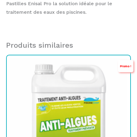
Pastilles Enisal Pro la solution idéale pour le
traitement des eaux des piscines.
Produits similaires
Le
Le
Promo !
prix
prix
initial
actuel
était :
est :
TND
TND
69,000.
39,900.