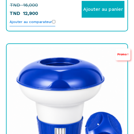
TND
16,000
Ajouter au panier
TND
12,900
Ajouter au comparateur
Le
Le
Promo !
prix
prix
initial
actuel
était :
est :
TND
TND
55,000.
46,000.