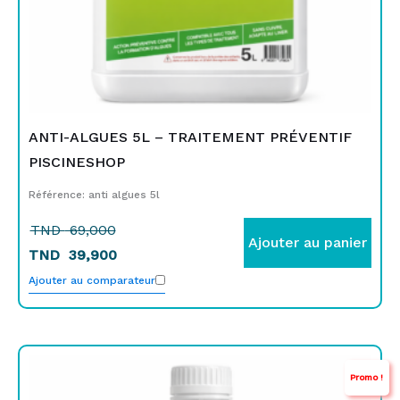
ANTI-ALGUES 5L – TRAITEMENT PRÉVENTIF
PISCINESHOP
Référence: anti algues 5l
TND
69,000
Ajouter au panier
TND
39,900
Ajouter au comparateur
Le
Le
Promo !
prix
prix