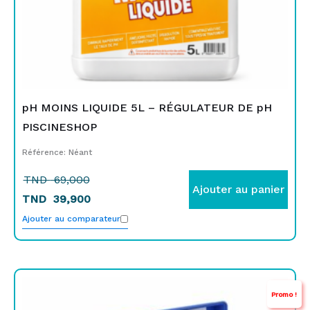
pH MOINS LIQUIDE 5L – RÉGULATEUR DE pH
PISCINESHOP
Référence: Néant
TND
69,000
Ajouter au panier
TND
39,900
Ajouter au comparateur
Le
Le
Promo !
prix
prix