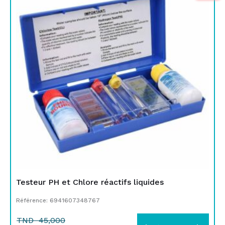
initial
actuel
était :
est :
TND
TND
45,000.
29,900.
Testeur PH et Chlore réactifs liquides
Référence: 6941607348767
TND
45,000