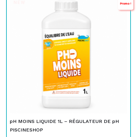
NEW
Promo !
prix
prix
initial
actuel
était :
est :
TND
TND
16,000.
14,000.
pH MOINS LIQUIDE 1L – RÉGULATEUR DE pH
PISCINESHOP