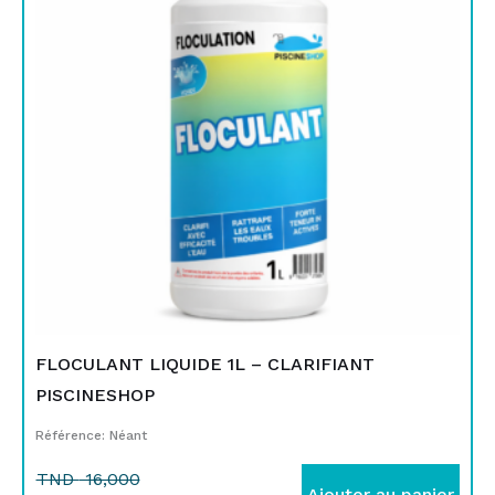
était :
est :
TND
TND
16,000.
12,900.
FLOCULANT LIQUIDE 1L – CLARIFIANT
PISCINESHOP
Référence: Néant
TND
16,000
Ajouter au panier