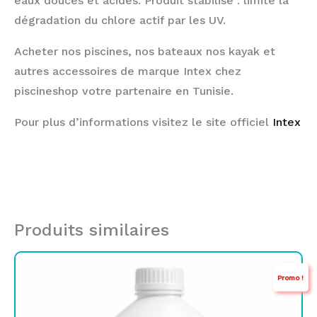
eaux douces et acides.
Produit stabilisé : limite la
dégradation du chlore actif par les UV.
Acheter nos piscines, nos bateaux nos kayak et
autres accessoires de marque Intex chez
piscineshop votre partenaire en Tunisie.
Pour plus d’informations visitez le site officiel
Intex
Produits similaires
Le
Le
Promo !
prix
prix
initial
actuel