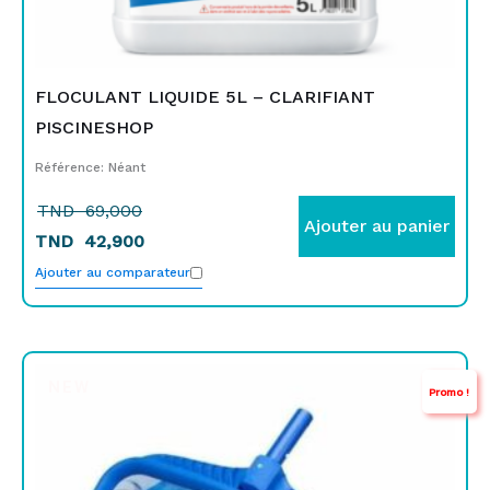
FLOCULANT LIQUIDE 5L – CLARIFIANT
PISCINESHOP
Référence: Néant
TND
69,000
Ajouter au panier
TND
42,900
Ajouter au comparateur
Le
Le
NEW
Promo !
prix
prix
initial
actuel
était :
est :
TND
TND