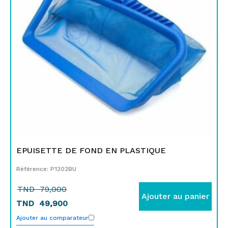
79,000.
49,900.
EPUISETTE DE FOND EN PLASTIQUE
Référence: P1202BU
TND
79,000
Ajouter au panier
TND
49,900
Ajouter au comparateur