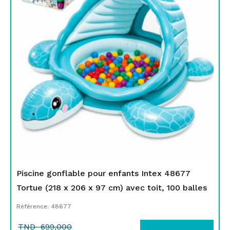
était :
est :
TND
TND
699,000.
549,000.
Piscine gonflable pour enfants Intex 48677
Tortue (218 x 206 x 97 cm) avec toit, 100 balles
Référence: 48677
TND
699,000