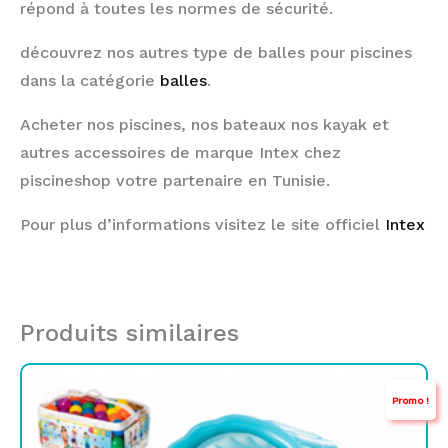
répond à toutes les normes de sécurité.
découvrez nos autres type de balles pour piscines
dans la catégorie
balles
.
Acheter nos piscines, nos bateaux nos kayak et
autres accessoires de marque Intex chez
piscineshop votre partenaire en Tunisie.
Pour plus d’informations visitez le site officiel
Intex
Produits similaires
Le
Le
NEW
Promo !
prix
prix
initial
actuel