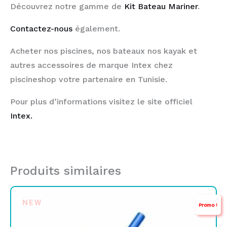
Découvrez notre gamme de
Kit Bateau Mariner
.
Contactez-nous
également.
Acheter nos piscines, nos bateaux nos kayak et
autres accessoires de marque Intex chez
piscineshop votre partenaire en Tunisie.
Pour plus d’informations visitez le site officiel
Intex.
Produits similaires
Le
Le
NEW
Promo !
prix
prix
initial
actuel