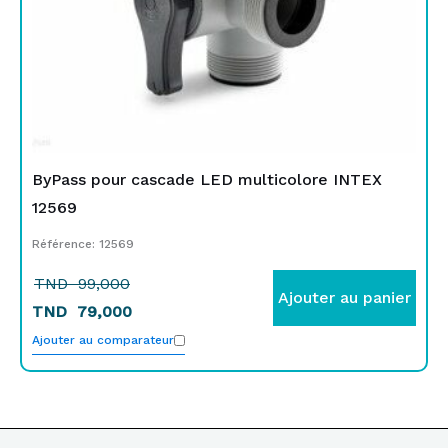
99,000.
79,000.
ByPass pour cascade LED multicolore INTEX
12569
Référence: 12569
TND
99,000
Ajouter au panier
TND
79,000
Ajouter au comparateur