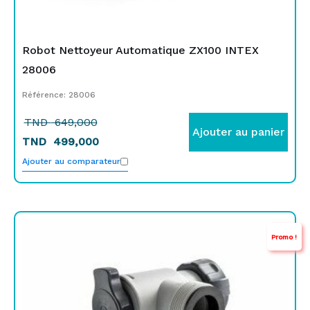
Robot Nettoyeur Automatique ZX100 INTEX
28006
Référence: 28006
TND
649,000
Ajouter au panier
TND
499,000
Ajouter au comparateur
Le
Le
Promo !
prix
prix
initial
actuel
était :
est :
TND
TND