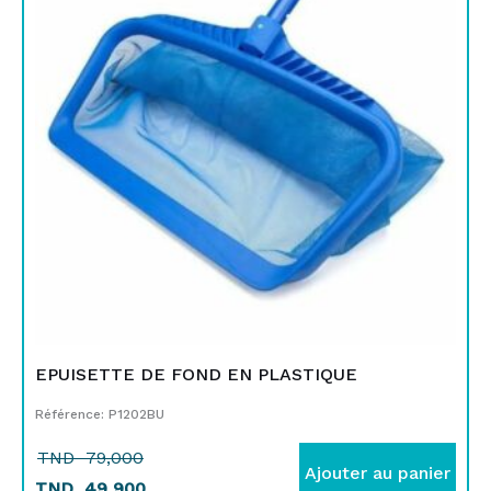
était :
est :
TND
TND
79,000.
49,900.
EPUISETTE DE FOND EN PLASTIQUE
Référence: P1202BU
TND
79,000
Ajouter au panier
TND
49,900