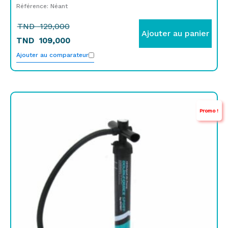
Référence: Néant
TND
129,000
Ajouter au panier
TND
109,000
Ajouter au comparateur
Le
Le
Promo !
prix
prix
initial
actuel
était :
est :
TND
TND
189,000.
99,000.