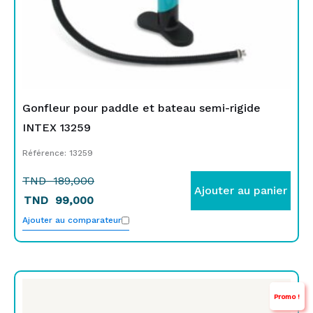
Gonfleur pour paddle et bateau semi-rigide
INTEX 13259
Référence: 13259
TND
189,000
Ajouter au panier
TND
99,000
Ajouter au comparateur
Le
Le
Promo !
prix
prix