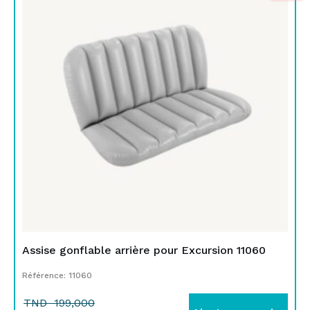
initial
actuel
était :
est :
TND
TND
199,000.
149,000.
Assise gonflable arrière pour Excursion 11060
Référence: 11060
TND
199,000