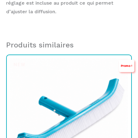
réglage est incluse au produit ce qui permet
d’ajuster la diffusion.
Produits similaires
Le
Le
NEW
Promo !
prix
prix
initial
actuel
était :
est :
TND
TND
45,000.
38,900.