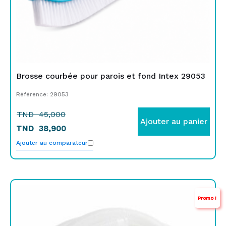
Brosse courbée pour parois et fond Intex 29053
Référence: 29053
TND
45,000
Ajouter au panier
TND
38,900
Ajouter au comparateur
Le
Le
Promo !
prix
prix
initial
actuel