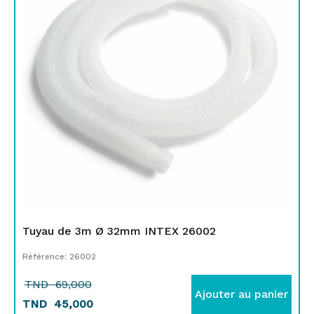
était :
est :
TND
TND
69,000.
45,000.
Tuyau de 3m Ø 32mm INTEX 26002
Référence: 26002
TND
69,000
Ajouter au panier
TND
45,000