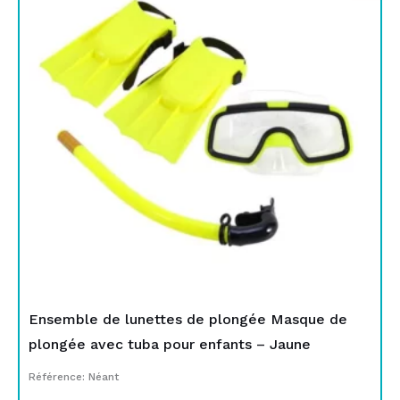
initial
actuel
était :
est :
TND
TND
69,000.
55,000.
Ensemble de lunettes de plongée Masque de
plongée avec tuba pour enfants – Jaune
Référence: Néant