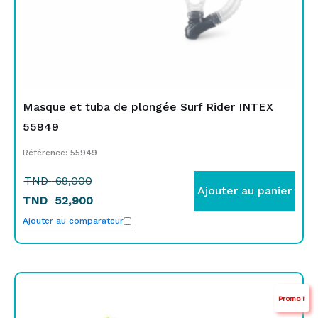
Masque et tuba de plongée Surf Rider INTEX
55949
Référence: 55949
TND
69,000
Ajouter au panier
TND
52,900
Ajouter au comparateur
Le
Le
Promo !
prix
prix