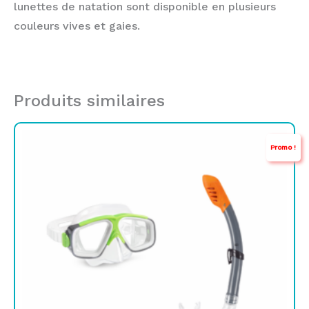
lunettes de natation sont disponible en plusieurs
couleurs vives et gaies.
Produits similaires
Le
Le
Promo !
prix
prix
initial
actuel
était :
est :
TND
TND
69,000.
52,900.