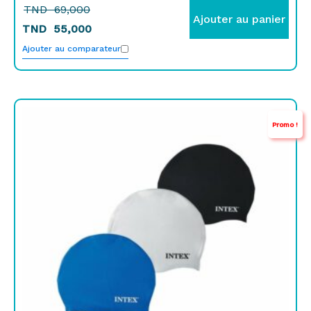
TND
69,000
Ajouter au panier
TND
55,000
Ajouter au comparateur
Le
Le
Promo !
prix
prix
initial
actuel
était :
est :
TND
TND
25,000.
19,900.