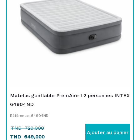
TND
TND
729,000.
649,000.
Matelas gonflable PremAire I 2 personnes INTEX
64904ND
Référence: 64904ND
TND
729,000
Ajouter au panier
TND
649,000