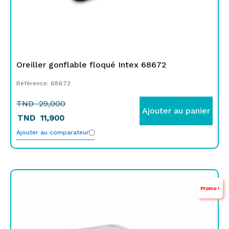
Oreiller gonflable floqué Intex 68672
Référence: 68672
TND
29,000
Ajouter au panier
TND
11,900
Ajouter au comparateur
Le
Le
Promo !
prix
prix
initial
actuel
était :
est :