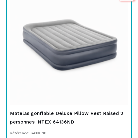
initial
actuel
était :
est :
TND
TND
529,000.
419,000.
Matelas gonflable Deluxe Pillow Rest Raised 2
personnes INTEX 64136ND
Référence: 64136ND