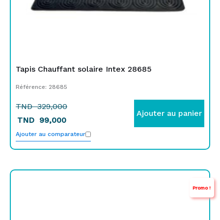
Tapis Chauffant solaire Intex 28685
Référence: 28685
TND
329,000
Ajouter au panier
TND
99,000
Ajouter au comparateur
Le
Le
Promo !
prix
prix
initial
actuel
était :
est :