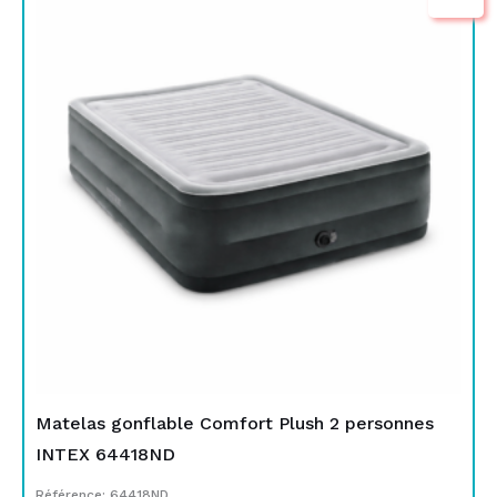
prix
prix
initial
actuel
était :
est :
TND
TND
649,000.
579,000.
Matelas gonflable Comfort Plush 2 personnes
INTEX 64418ND
Référence: 64418ND