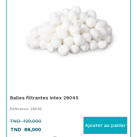
TND
TND
129,000.
69,000.
Balles filtrantes Intex 29045
Référence: 29045
TND
129,000
Ajouter au panier
TND
69,000