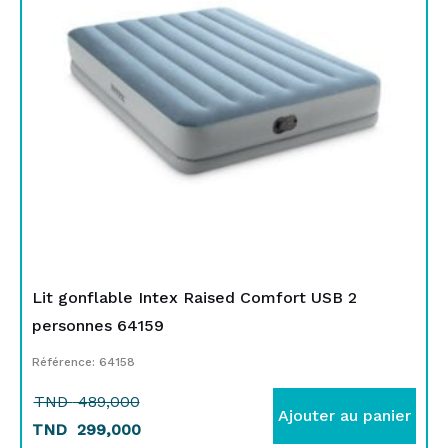
TND
TND
489,000.
299,000.
Lit gonflable Intex Raised Comfort USB 2
personnes 64159
Référence: 64158
TND
489,000
Ajouter au panier
TND
299,000