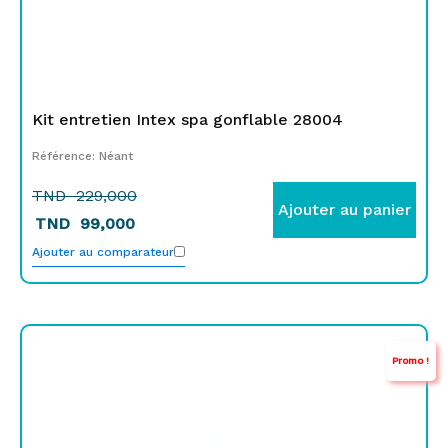
Kit entretien Intex spa gonflable 28004
Référence: Néant
TND
229,000
Ajouter au panier
TND
99,000
Ajouter au comparateur
Le
Le
Promo !
prix
prix
initial
actuel
était :
est :