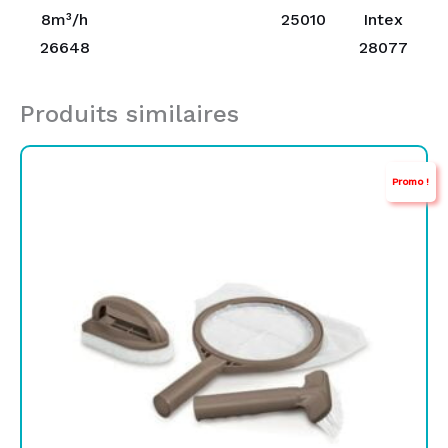
8m³/h
25010
Intex
26648
28077
Produits similaires
Le
Le
Promo !
prix
prix
initial
actuel
était :
est :
TND
TND
229,000.
99,000.