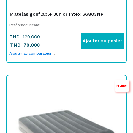
Matelas gonflable Junior Intex 66803NP
Référence: Néant
TND
129,000
Ajouter au panier
TND
79,000
Ajouter au comparateur
Le
Le
Promo !
prix
prix
initial
actuel
était :
est :
TND
TND
389,000.
329,000.