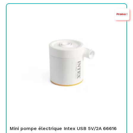
Le
Le
Promo !
prix
prix
initial
actuel
était :
est :
TND
TND
69,000.
59,900.
Mini pompe électrique Intex USB 5V/2A 66616