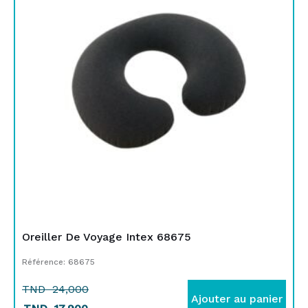
était :
est :
TND
TND
24,000.
17,900.
Oreiller De Voyage Intex 68675
Référence: 68675
TND
24,000
Ajouter au panier