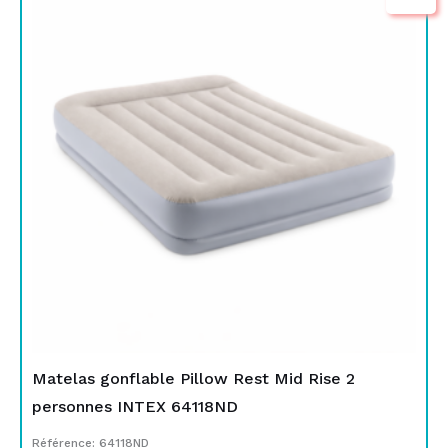
initial
actuel
était :
est :
TND
TND
649,000.
299,000.
Matelas gonflable Pillow Rest Mid Rise 2
personnes INTEX 64118ND
Référence: 64118ND