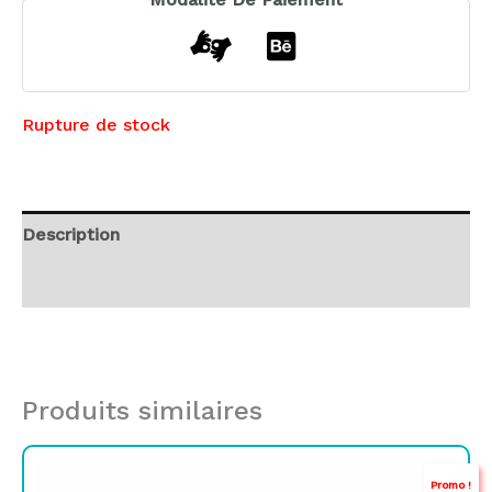
Rupture de stock
Description
Avis (0)
Produits similaires
Le
Le
Promo !
prix
prix