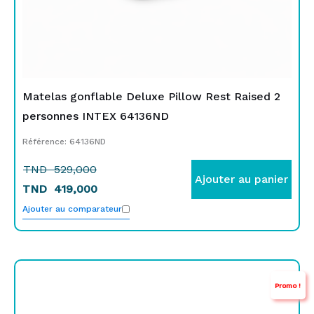
Matelas gonflable Deluxe Pillow Rest Raised 2
personnes INTEX 64136ND
Référence: 64136ND
TND
529,000
Ajouter au panier
TND
419,000
Ajouter au comparateur
Le
Le
Promo !
prix
prix
initial
actuel