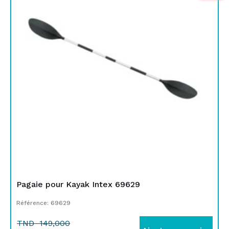
initial
actuel
était :
est :
TND
TND
149,000.
109,000.
Pagaie pour Kayak Intex 69629
Référence: 69629
TND
149,000