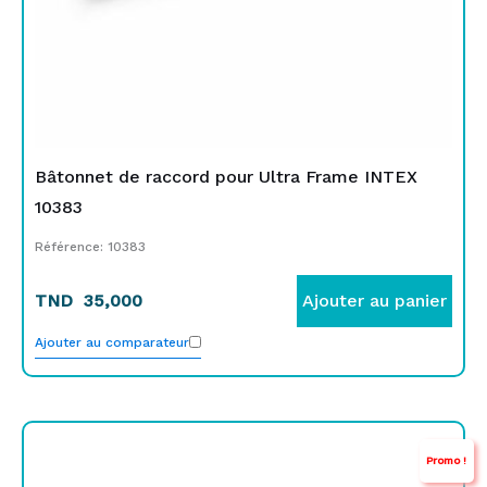
Bâtonnet de raccord pour Ultra Frame INTEX
10383
Référence: 10383
TND
35,000
Ajouter au panier
Ajouter au comparateur
Le
Le
Promo !
prix
prix