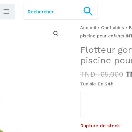
Rechercher :
Recherch
L
Accueil
/
Gonflables
/
B
pr
piscine pour enfants I
in
Flotteur go
ét
piscine pou
T
6
TND
65,000
T
Tunisie En 24h
Rupture de stock