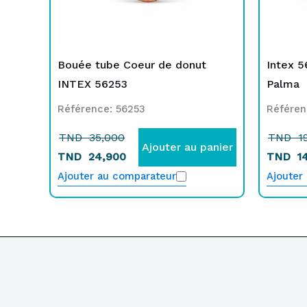
Bouée tube Coeur de donut
Intex 5
INTEX 56253
Palma
Référence: 56253
Référen
TND
35,000
TND
1
Ajouter au panier
TND
24,900
TND
1
Ajouter au comparateur
Ajouter