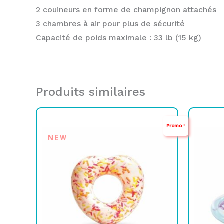
2 couineurs en forme de champignon attachés
3 chambres à air pour plus de sécurité
Capacité de poids maximale : 33 lb (15 kg)
Produits similaires
Le
Le
Promo !
prix
prix
NEW
initial
actuel
i
était :
est :
é
e
TND
TND
35,000.
24,900.