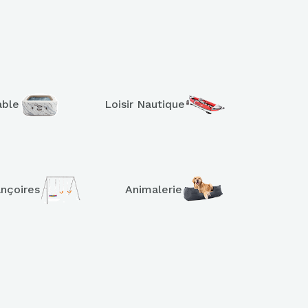
able
Loisir Nautique
ançoires
Animalerie