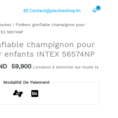
er
Contact@piscineshop.tn
e
Le
ouées
/ Flotteur gonflable champignon pour
ix
prix
NTEX 56574NP
itial
actuel
nflable champignon pour
ait :
est :
r enfants INTEX 56574NP
ND
TND
5,000.
59,900.
ND
59,900
Livraison à domicile sur toute la
Modalité De Paiement