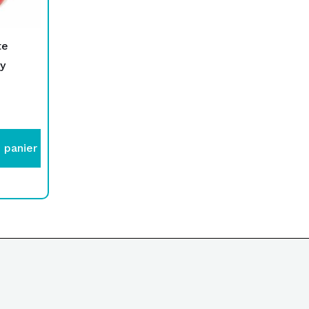
te
y
 panier