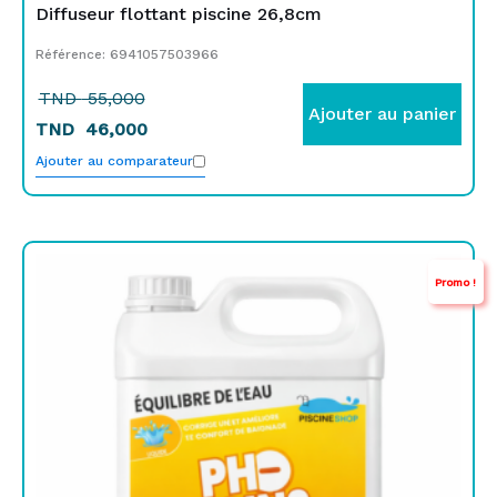
Diffuseur flottant piscine 26,8cm
Référence: 6941057503966
TND
55,000
Ajouter au panier
TND
46,000
Ajouter au comparateur
Le
Le
Promo !
prix
prix
initial
actuel
était :
est :
TND
TND
69,000.
39,900.