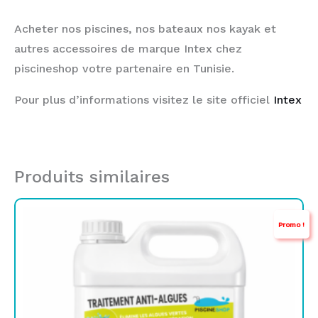
Acheter nos piscines, nos bateaux nos kayak et
autres accessoires de marque Intex chez
piscineshop votre partenaire en Tunisie.
Pour plus d’informations visitez le site officiel
Intex
Produits similaires
Le
Le
Promo !
prix
prix
initial
actuel
était :
est :
TND
TND
69,000.
39,900.