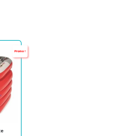
Promo !
te