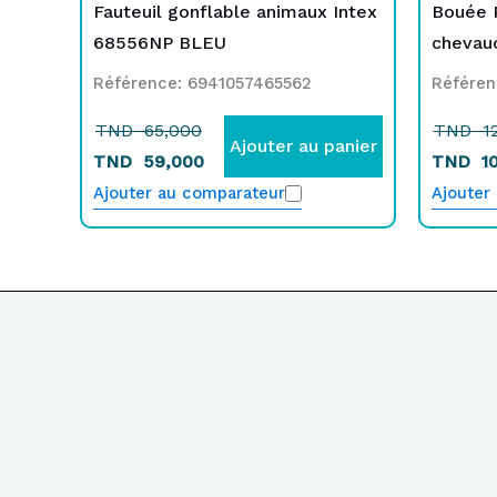
Fauteuil gonflable animaux Intex
Bouée R
68556NP BLEU
chevau
Référence: 6941057465562
Référen
TND
65,000
TND
12
Ajouter au panier
TND
59,000
TND
10
Ajouter au comparateur
Ajouter