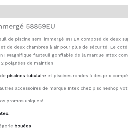
-immergé 58859EU
euil de piscine semi immergé INTEX composé de deux suppo
 et de deux chambres à air pour plus de sécurité. Le co
gn ! Magnifique fauteuil gonflable de la marque Intex co
e
2 poignées de maintien
 de
piscines tubulaire
et piscines rondes à des prix compét
autres accessoires de marque Intex chez piscineshop votr
nos promos uniques!
ntex.
égorie
bouées