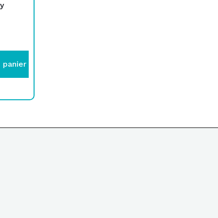
y
 panier