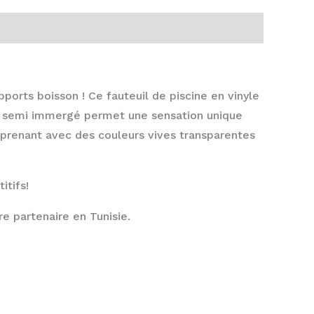
rts boisson ! Ce fauteuil de piscine en vinyle
té semi immergé permet une sensation unique
mprenant avec des c
ouleurs vives t
ransparentes
itifs!
e partenaire en Tunisie.