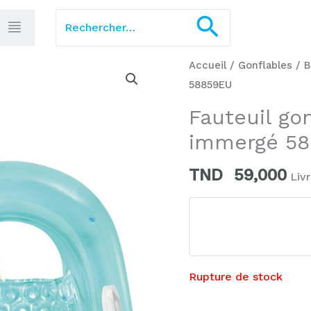
Rechercher :
Recherch
Accueil
/
Gonflables
/
B
58859EU
Fauteuil go
immergé 5
TND
59,000
Liv
Rupture de stock