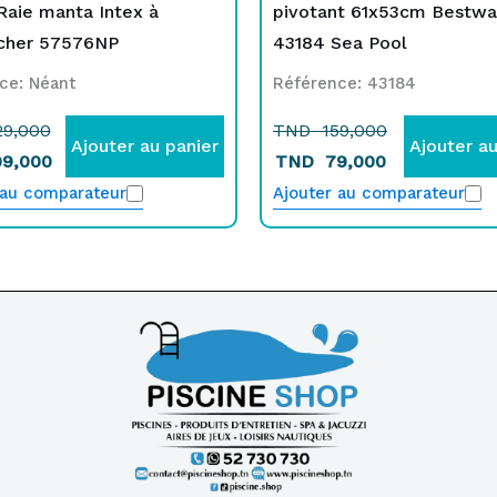
aie manta Intex à
pivotant 61x53cm Bestwa
cher 57576NP
43184 Sea Pool
ce: Néant
Référence: 43184
9,000
TND
159,000
Ajouter au panier
Ajouter au
9,000
TND
79,000
 au comparateur
Ajouter au comparateur