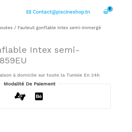
er
Contact@piscineshop.tn
ouées
/ Fauteuil gonflable Intex semi-immergé
nflable Intex semi-
8859EU
raison à domicile sur toute la Tunisie En 24h
Modalité De Paiement