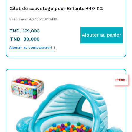
Gilet de sauvetage pour Enfants +40 KG
Référence: 4870818610410
TND
129,000
Ajouter au panier
TND
89,000
Ajouter au comparateur
Le
Le
NEW
Promo !
prix
prix
initial
actuel
était :
est :
TND
TND
699,000.
549,000.