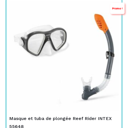
Le
Le
Promo !
prix
prix
initial
actuel
était :
est :
TND
TND
65,000.
59,900.
Masque et tuba de plongée Reef Rider INTEX
55648