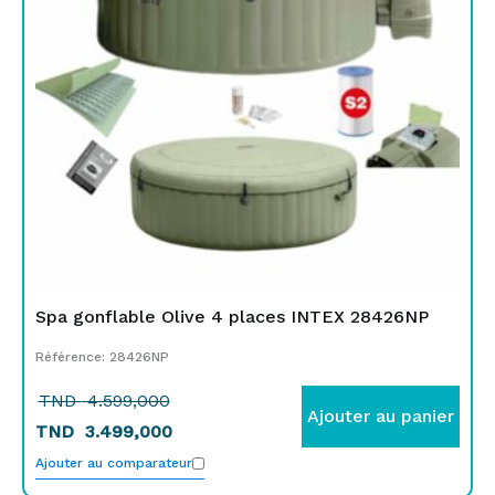
4.599,000.
3.499,000.
Spa gonflable Olive 4 places INTEX 28426NP
Référence: 28426NP
TND
4.599,000
Ajouter au panier
TND
3.499,000
Ajouter au comparateur