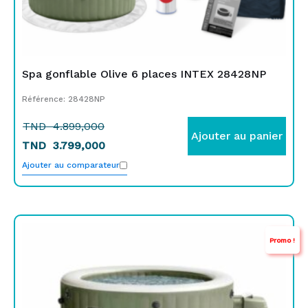
Spa gonflable Olive 6 places INTEX 28428NP
Référence: 28428NP
TND
4.899,000
Ajouter au panier
TND
3.799,000
Ajouter au comparateur
Le
Le
Promo !
prix
prix
initial
actuel
était :
est :
TND
TND