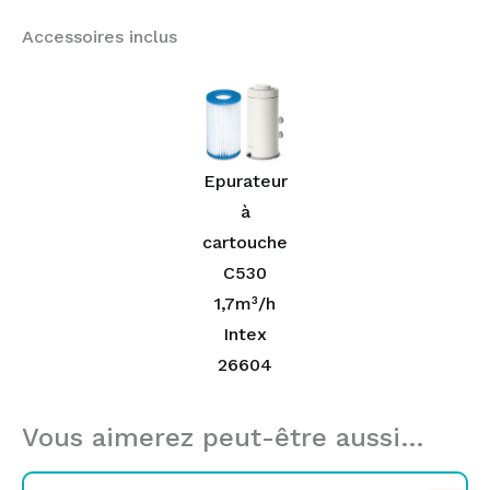
Accessoires inclus
Epurateur
à
cartouche
C530
1,7m³/h
Intex
26604
Vous aimerez peut-être aussi…
Le
Le