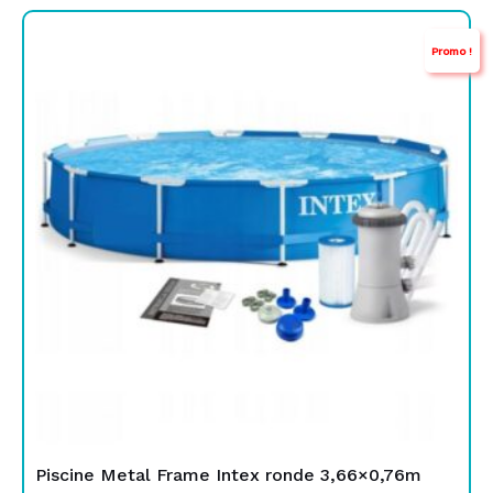
Le
Le
Promo !
prix
prix
initial
actuel
était :
est :
TND
TND
1.199,000.
729,000.
Piscine Metal Frame Intex ronde 3,66×0,76m