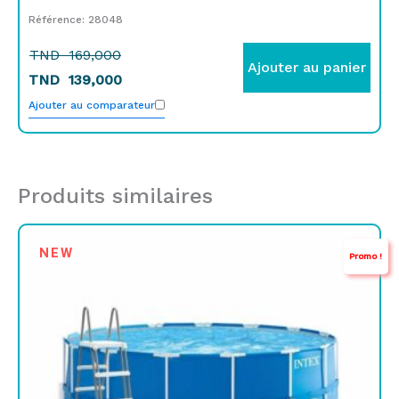
Référence: 28048
TND
169,000
Ajouter au panier
TND
139,000
Ajouter au comparateur
Produits similaires
Le
Le
NEW
Promo !
prix
prix
initial
actuel
était :
est :
TND
TND
2.999,000.
2.499,000.