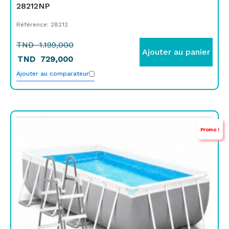
28212NP
Référence: 28212
TND
1.199,000
Ajouter au panier
TND
729,000
Ajouter au comparateur
Le
Le
Promo !
prix
prix
initial
actuel
était :
est :
TND
TND
3.449,000.
2.149,000.