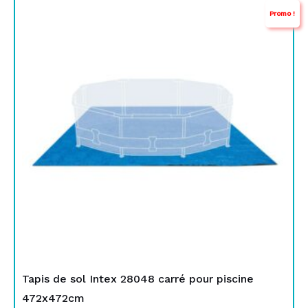
Promo !
prix
prix
initial
actuel
était :
est :
TND
TND
169,000.
139,000.
Tapis de sol Intex 28048 carré pour piscine
472x472cm