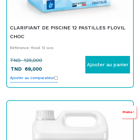
CLARIFIANT DE PISCINE 12 PASTILLES FLOVIL
CHOC
Référence: flovil 12 ocs
TND
129,000
Ajouter au panier
TND
69,000
Ajouter au comparateur
Le
Le
Promo !
prix
prix
initial
actuel
était :
est :
TND
TND