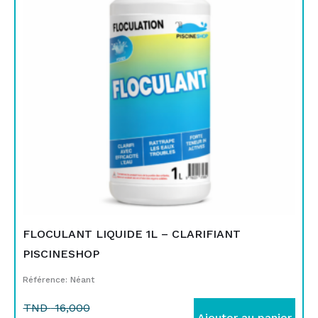
était :
est :
TND
TND
16,000.
12,900.
FLOCULANT LIQUIDE 1L – CLARIFIANT
PISCINESHOP
Référence: Néant
TND
16,000
Ajouter au panier