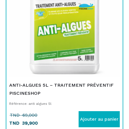
69,000.
39,900.
ANTI-ALGUES 5L – TRAITEMENT PRÉVENTIF
PISCINESHOP
Référence: anti algues 5l
TND
69,000
Ajouter au panier
TND
39,900