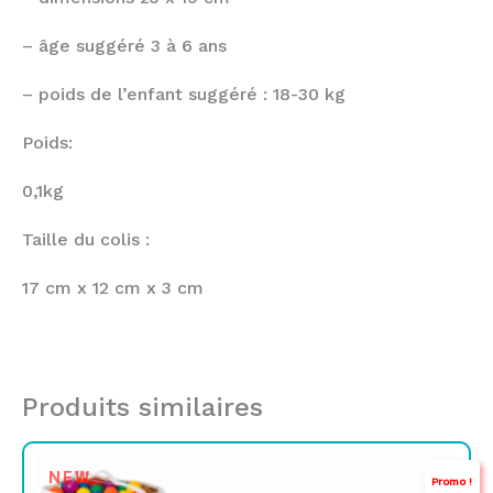
– âge suggéré 3 à 6 ans
– poids de l’enfant suggéré : 18-30 kg
Poids:
0,1kg
Taille du colis :
17 cm x 12 cm x 3 cm
Produits similaires
Le
Le
NEW
Promo !
prix
prix