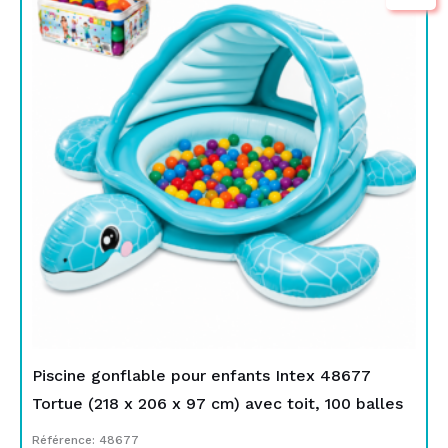
initial
actuel
était :
est :
TND
TND
699,000.
549,000.
Piscine gonflable pour enfants Intex 48677
Tortue (218 x 206 x 97 cm) avec toit, 100 balles
Référence: 48677