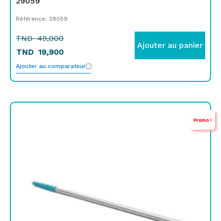
29059
Référence: 29059
TND
49,000
Ajouter au panier
TND
19,900
Ajouter au comparateur
Le
Le
Promo !
prix
prix
initial
actuel
était :
est :
TND
TND
109,000.
89,000.