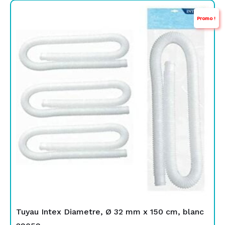
Le
Le
Promo !
prix
prix
initial
actuel
était :
est :
TND
TND
49,000.
19,900.
Tuyau Intex Diametre, Ø 32 mm x 150 cm, blanc