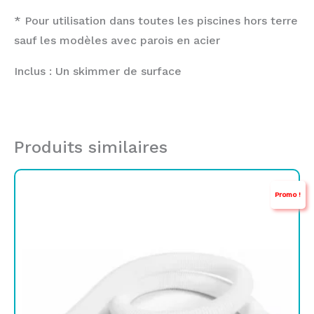
* Pour utilisation dans toutes les piscines hors terre
sauf les modèles avec parois en acier
Inclus : Un skimmer de surface
Produits similaires
Le
Le
Promo !
prix
prix
initial
actuel
était :
est :
TND
TND
89,000.
49,900.