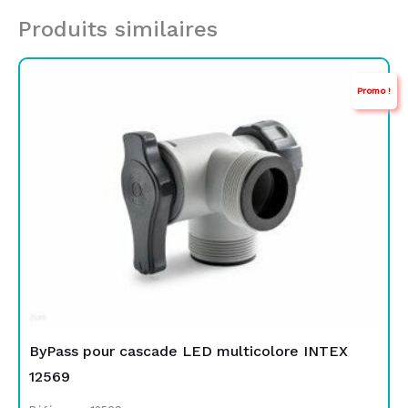
Produits similaires
Le
Le
Promo !
prix
prix
initial
actuel
était :
est :
TND
TND
99,000.
79,000.
ByPass pour cascade LED multicolore INTEX
12569