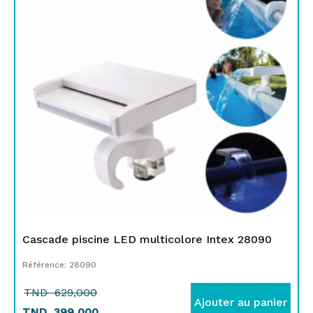
était :
est :
TND
TND
629,000.
399,000.
Cascade piscine LED multicolore Intex 28090
Référence: 28090
TND
629,000
Ajouter au panier
TND
399,000