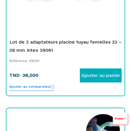
Lot de 2 adaptateurs piscine tuyau femelles 32 –
38 mm Intex 29061
Référence: 29061
TND
36,000
Ajouter au panier
Ajouter au comparateur
Le
Le
Promo !
prix
prix
initial
actuel