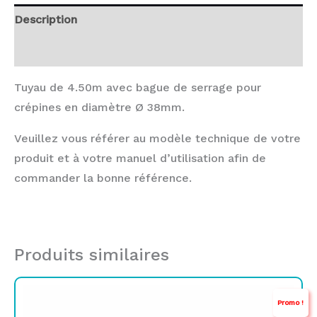
Description
Avis (0)
Tuyau de 4.50m avec bague de serrage pour
crépines en diamètre Ø 38mm.
Veuillez vous référer au modèle technique de votre
produit et à votre manuel d’utilisation afin de
commander la bonne référence.
Produits similaires
Le
Le
Promo !
prix
prix