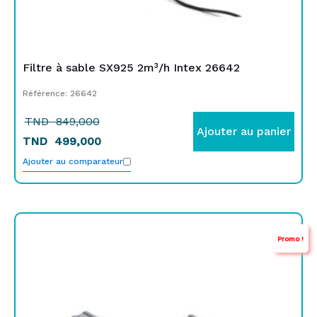
Filtre à sable SX925 2m³/h Intex 26642
Référence: 26642
TND
849,000
Ajouter au panier
TND
499,000
Ajouter au comparateur
Le
Le
Promo !
prix
prix
initial
actuel
était :
est :
TND
TND