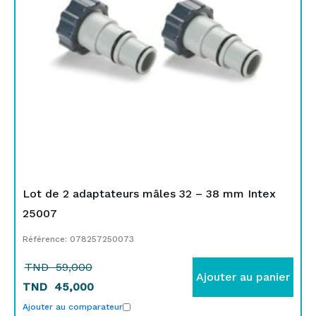
59,000.
45,000.
Lot de 2 adaptateurs mâles 32 – 38 mm Intex
25007
Référence: 078257250073
TND
59,000
Ajouter au panier
TND
45,000
Ajouter au comparateur