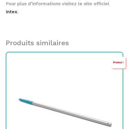
Pour plus d’informations visitez le site officiel
Intex.
Produits similaires
Le
Le
Promo !
prix
prix
initial
actuel
était :
est :
TND
TND
109,000.
89,000.