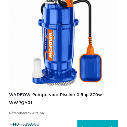
était :
est :
TND
TND
329,000.
269,000.
WADFOW Pompe vide Piscine 0.5hp 370w
WWPQA01
Référence: WWPQA01
TND
329,000