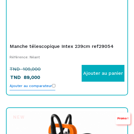
Manche télescopique Intex 239cm ref29054
Référence: Néant
TND
109,000
Ajouter au panier
TND
89,000
Ajouter au comparateur
Le
Le
NEW
Promo !
prix
prix
initial
actuel