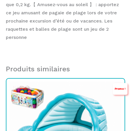
que 0,2 kg.【 Amusez-vous au soleil 】 : apportez
ce jeu amusant de pagaie de plage lors de votre
prochaine excursion d’été ou de vacances. Les
raquettes et balles de plage sont un jeu de 2
personne
Produits similaires
Le
Le
NEW
Promo !
prix
prix
initial
actuel
était :
est :
TND
TND
699,000.
549,000.