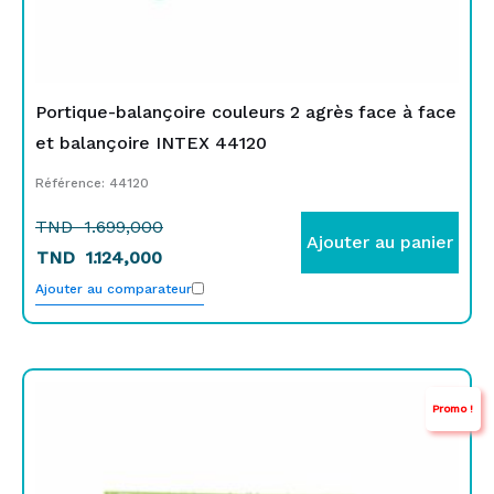
Portique-balançoire couleurs 2 agrès face à face
et balançoire INTEX 44120
Référence: 44120
TND
1.699,000
Ajouter au panier
TND
1.124,000
Ajouter au comparateur
Le
Le
Promo !
prix
prix
initial
actuel
était :
est :