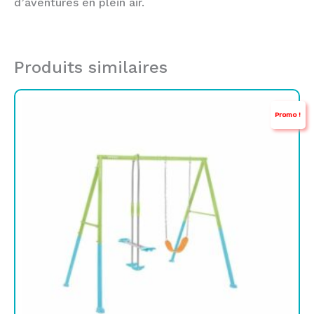
d’aventures en plein air.
Produits similaires
Le
Le
Promo !
prix
prix
initial
actuel
était :
est :
TND
TND
1.699,000.
1.124,000.