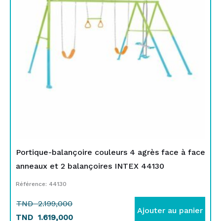
TND
TND
2.199,000.
1.619,000.
Portique-balançoire couleurs 4 agrès face à face
anneaux et 2 balançoires INTEX 44130
Référence: 44130
TND
2.199,000
Ajouter au panier
TND
1.619,000