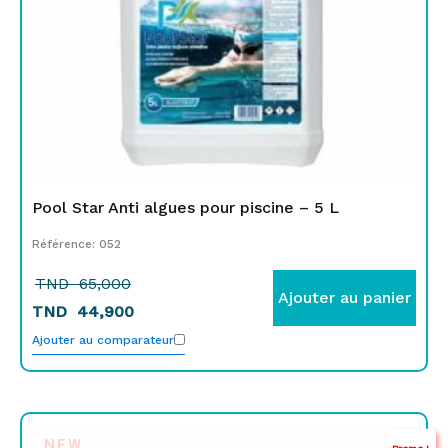
Pool Star Anti algues pour piscine – 5 L
Référence: 052
TND
65,000
Ajouter au panier
TND
44,900
Ajouter au comparateur
Le
Le
NEW