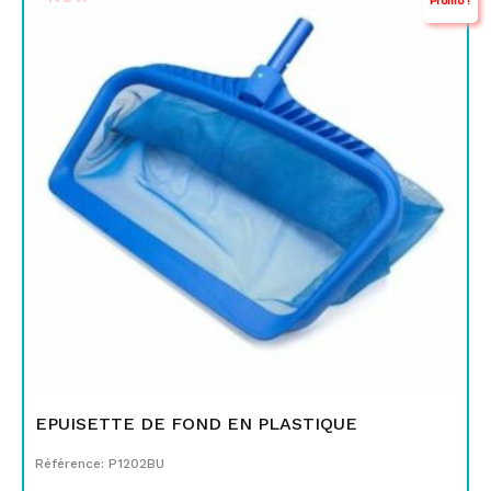
Promo !
prix
prix
initial
actuel
était :
est :
TND
TND
79,000.
49,900.
EPUISETTE DE FOND EN PLASTIQUE
Référence: P1202BU