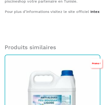
piscineshop votre partenaire en Tunisie.
Pour plus d’informations visitez le site officiel
Intex
Produits similaires
Le
Le
Promo !
prix
prix
initial
actuel
était :
est :
TND
TND
65,000.
44,900.