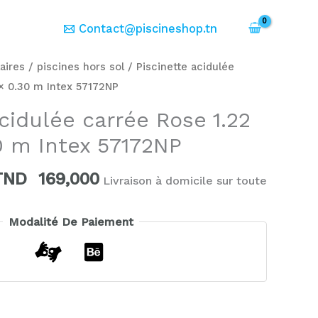
er
Contact@piscineshop.tn
Le
Le
aires
/
piscines hors sol
/ Piscinette acidulée
rix
prix
 × 0.30 m Intex 57172NP
nitial
actuel
acidulée carrée Rose 1.22
tait :
est :
30 m Intex 57172NP
TND
TND
199,000.
169,000.
TND
169,000
Livraison à domicile sur toute
Modalité De Paiement