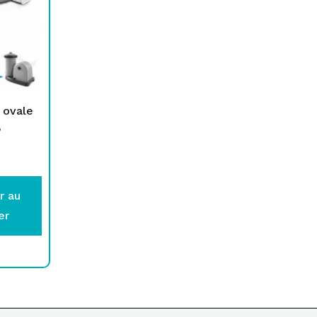
 ovale
P
r au
er