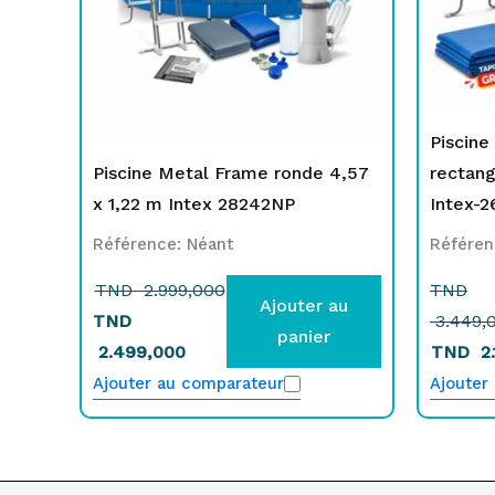
Piscine
Piscine Metal Frame ronde 4,57
rectang
x 1,22 m Intex 28242NP
Intex-
Référence: Néant
Référen
TND
2.999,000
TND
Ajouter au
TND
3.449,
panier
2.499,000
TND
2.
Ajouter au comparateur
Ajouter