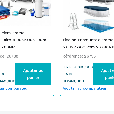
 Prism Frame
ulaire 4.00×2.00×1.00m
Piscine Prism Intex Frame
26788NP
5.03×2.74×1.22m 26796N
ce: 26788
Référence: 26796
TND
4.899,000
Ajouter au
Ajoute
000
TND
panier
pani
149,000
3.649,000
 au comparateur
Ajouter au comparateur