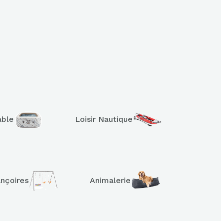
able
Loisir Nautique
ançoires
Animalerie