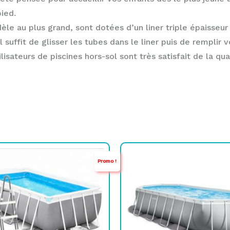
pied.
èle au plus grand, sont dotées d’un liner triple épaisseur
suffit de glisser les tubes dans le liner puis de remplir v
isateurs de piscines hors-sol sont très satisfait de la qu
Le
Le
Le
Le
Promo !
prix
prix
prix
prix
initial
actuel
initial
actuel
était :
est :
était :
est :
TND
TND
TND
TND
3.449,000.
2.149,000.
4.899,000.
3.649,000.