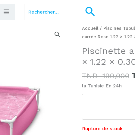
Rechercher :
Recherch
Accueil
/
Piscines Tubul
p
carrée Rose 1.22 × 1.22
i
Piscinette 
é
× 1.22 × 0.
TND
199,000
la Tunisie En 24h
Rupture de stock