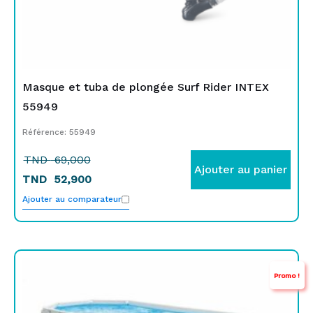
Masque et tuba de plongée Surf Rider INTEX
55949
Référence: 55949
TND
69,000
Ajouter au panier
TND
52,900
Ajouter au comparateur
Le
Le
Promo !
prix
prix
initial
actuel