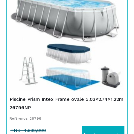
était :
est :
TND
TND
4.899,000.
3.649,000.
Piscine Prism Intex Frame ovale 5.03×2.74×1.22m
26796NP
Référence: 26796
TND
4.899,000