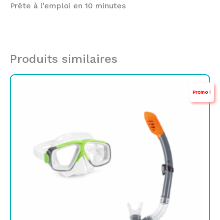
Prête à l’emploi en 10 minutes
Produits similaires
Le
Le
Promo !
prix
prix
initial
actuel
était :
est :
TND
TND
69,000.
52,900.