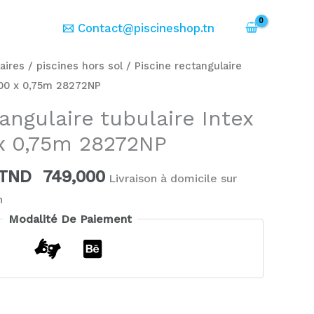
er
Contact@piscineshop.tn
Le
Le
aires
/
piscines hors sol
/ Piscine rectangulaire
prix
prix
2,00 x 0,75m 28272NP
initial
actuel
angulaire tubulaire Intex
était :
est :
 x 0,75m 28272NP
TND
TND
899,000.
749,000.
TND
749,000
Livraison à domicile sur
h
Modalité De Paiement