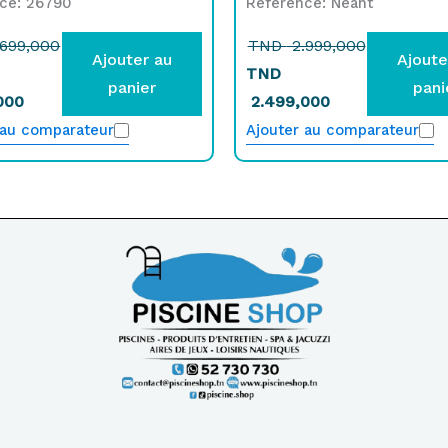
ce: 26790
Référence: Néant
699,000
TND
2.999,000
Ajouter au
Ajoute
TND
panier
pani
000
2.499,000
 au comparateur
Ajouter au comparateur