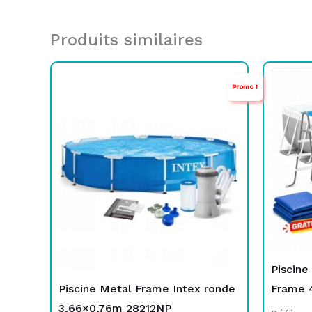
Produits similaires
Le
Le
Promo !
prix
prix
initial
actuel
était :
est :
TND
TND
1.199,000.
729,000.
Piscine
Piscine Metal Frame Intex ronde
Frame 
3,66×0,76m 28212NP