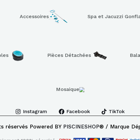
Accessoires
Spa et Jacuzzi Gonfl
bles
Pièces Détachées
Bal
Mosaique
Instagram
Facebook
TikTok
ts réservés Powered BY
PISCINESHOP
® / Marque Dé