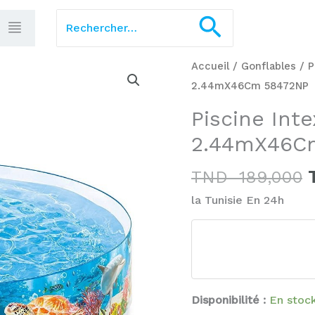
Rechercher :
Recherch
quantité
Accueil
/
Gonflables
/
P
de
2.44mX46Cm 58472NP
i
Piscine
Piscine Int
é
Intex
2.44mX46C
Ocean
play
TND
189,000
2.44mX46Cm
la Tunisie En 24h
58472NP
Disponibilité :
En stoc