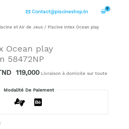
er
Contact@piscineshop.tn
Le
Le
iscine et Air de Jeux
/ Piscine Intex Ocean play
prix
prix
nitial
actuel
ex Ocean play
tait :
est :
m 58472NP
TND
TND
189,000.
119,000.
TND
119,000
Livraison à domicile sur toute
Modalité De Paiement
k