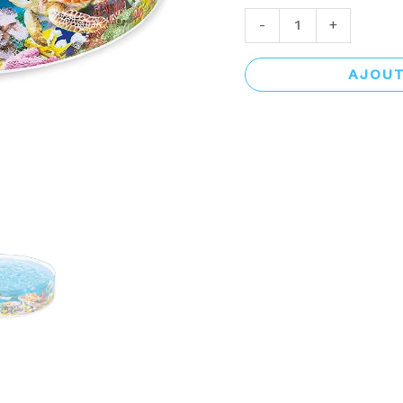
-
+
AJOUT