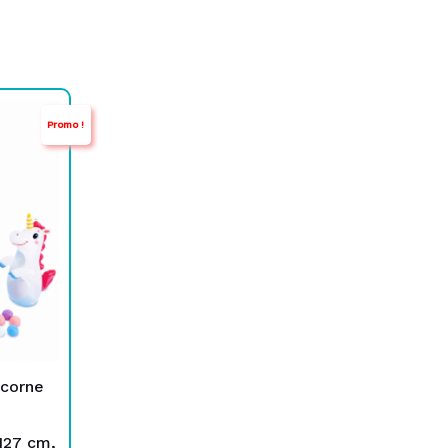
Promo !
icorne
127 cm,